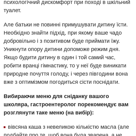
психологічний дискомфорт при поході в шкільний
Заходи БПР
Діагностика
туалет.
Інтернатура
Ангіографічні дослідження
Відділ госпіталізації
Але батьки не повинні примушувати дитину їсти.
Безкоштовні операції
Діагностичне відділення
Необхідно знайти підхід, при якому ваше чадо
Відділення кардіосудинної патології та неврології
Енциклопедія
Ендоскопічне відділення
добровільно і з позитивом буде приймати їжу.
Відділення невідкладних станів
Уникнути опору дитини допоможе режим дня.
Програма лояльності
Комп’ютерна томографія
Якщо будити дитину в один і той самий час,
Відділення інтенсивної терапії
Відгуки
Магнітно-резонансна томографія
робити вранці гімнастику, то у неї буде виникати
Гінекологічне відділення
природне почуття голоду, і через півгодини вона
Відео
Мамографія
вже з оптимізмом погодиться сісти поснідати.
Денний стаціонар
Декларування
Нейросонографія
Діагностичне відділення
Вибираючи меню для сніданку вашого
Лікування гострого інфаркту
Рентгенографія
школяра, гастроентеролог порекомендує вам
Ендоскопічне відділення
Національний скринінг здоров’я 40+
розглянути таке меню (на вибір):
УЗД
Онкологічне відділлення
вівсяна каша з невеликою кількістю масла (але
Для дорослих
Українська
Офтальмологічне відділення
подбайте про те, щоб вона була зварена, а не