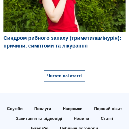
Хірургічне відділення
Для дітей
Дитяча алергологія
Синдром рибного запаху (триметиламінурія):
причини, симптоми та лікування
Дитяча гастроентерологія
Дитяча гінекологія
Дитяча ендокринологія
Читати всі статті
Дитяча кардіоревматологія
Дитяча неврологія
Дитяча ортопедія і травматологія
Служби
Послуги
Напрямки
Перший візит
Дитяча оториноларингологія
Запитання та відповіді
Новини
Статті
Інтерв'ю
Публічні договори
Дитяча офтальмологія