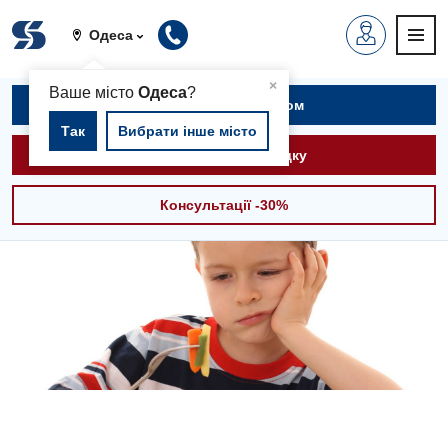
Одеса
▲
×
Ваше місто
Одеса
?
Записатися на прийом
Так
Вибрати інше місто
Викликати швидку
Консультації -30%