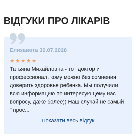
Дерматовенерологія
Дієтологія
ВІДГУКИ ПРО ЛІКАРІВ
Ендокринологія
Кардіологія
Елизавета 30.07.2026
Кардіохірургія
★
★
★
★
★
★
★
★
★
★
Мамологія
Татьяна Михайловна - тот доктор и
Медична психологія
профессионал, кому можно без сомнения
доверить здоровье ребенка. Мы получили
Неврологія
всю информацию по интересующему нас
Нейрохірургія
вопросу, даже более)) Наш случай не самый
" прос...
Онкологічне відділлення
Показати весь відгук
Оториноларингологія