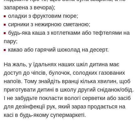
Російська
Акушерство і гінекологія
запарена з вечора);
Педіатричне відділення
оладки з фруктовим пюре;
Алергологія, імунологія
Терапевтичне відділення
сирники з нежирною сметаною;
Андрологія
Травматологічне відділення
будь-яка каша з котлетками або тефтелями на
пару;
Безоплатні послуги
Урологічне відділення
какао або гарячий шоколад на десерт.
Вакцинація
Хірургічне відділення
На жаль, у їдальнях наших шкіл дитина має
Відділення інтенсивної терапії
Швидка медична допомога
доступ до чіпсів, булочок, солодких газованих
напоїв. Тому знайдіть вранці кілька хвилин, щоб
Відділення кардіосудинної патології та неврології
приготувати дитині в школу другий сніданок/обід.
Відділення невідкладних станів
І не забудьте покласти вологі серветки або засіб
Гастроентерологія
для дезінфекції рук, який зараз продається на
касі в будь-якому супермаркеті.
Гінекологічне відділення
Денний стаціонар