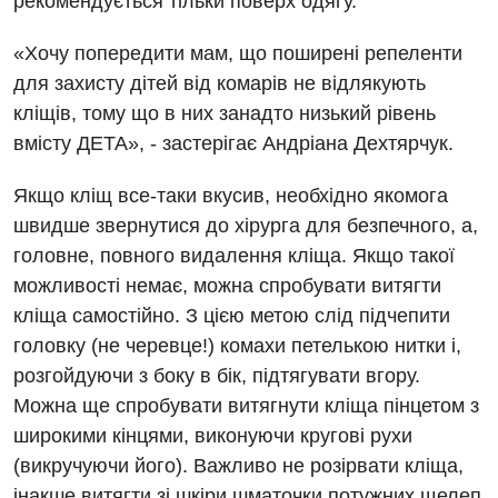
рекомендується тільки поверх одягу.
Гастроентерологія
«Хочу попередити мам, що поширені репеленти
Гінекологічне відділення
для захисту дітей від комарів не відлякують
кліщів, тому що в них занадто низький рівень
Денний стаціонар
вмісту ДЕТА», - застерігає Андріана Дехтярчук.
Дерматовенерологія
Якщо кліщ все-таки вкусив, необхідно якомога
Дієтологія
швидше звернутися до хірурга для безпечного, а,
Ендокринологія
головне, повного видалення кліща. Якщо такої
можливості немає, можна спробувати витягти
Кардіологія
кліща самостійно. З цією метою слід підчепити
Кардіохірургія
головку (не черевце!) комахи петелькою нитки і,
розгойдуючи з боку в бік, підтягувати вгору.
Мамологія
Можна ще спробувати витягнути кліща пінцетом з
Медична психологія
широкими кінцями, виконуючи кругові рухи
(викручуючи його). Важливо не розірвати кліща,
Неврологія
інакше витягти зі шкіри шматочки потужних щелеп