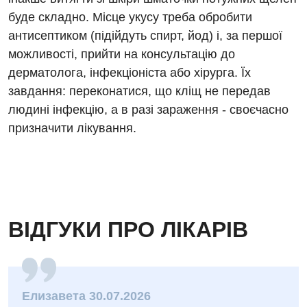
Нейрохірургія
буде складно. Місце укусу треба обробити
антисептиком (підійдуть спирт, йод) і, за першої
Онкологічне відділлення
можливості, прийти на консультацію до
Оториноларингологія
дерматолога, інфекціоніста або хірурга. Їх
завдання: переконатися, що кліщ не передав
Офтальмологічне відділення
людині інфекцію, а в разі зараження - своєчасно
Педіатричне відділення
призначити лікування.
Проктологія
Пульмонологія
Судинна хірургія
ВІДГУКИ ПРО ЛІКАРІВ
Терапевтичне відділення
Терапія
Травматологічне відділення
Елизавета 30.07.2026