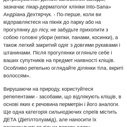
Діагностичне відділення
Лікування гострого інфаркту
Рентгенографія
зазначає лікар-дерматолог клініки Into-Sana»
Ендоскопічне відділення
Національний скринінг здоров’я 40+
Андріана Дехтярчук. - По-перше, коли ви
УЗД
відправляєтеся на пікнік до парку або на
Онкологічне відділлення
прогулянку до лісу, не забудьте прихопити з
Для дорослих
Українська
Офтальмологічне відділення
собою головні убори (кепки, панами, косинки), а
Російська
Акушерство і гінекологія
також легкий закритий одяг з довгими рукавами і
Педіатричне відділення
штанинами. Після прогулянки огляньте себе і
Алергологія, імунологія
Терапевтичне відділення
ваших супутників на предмет наявності кліщів.
Андрологія
Особливо ретельно оглядайте ділянки тіла, вкриті
Травматологічне відділення
волоссям».
Безоплатні послуги
Урологічне відділення
Вирушаючи на природу, користуйтеся
Вакцинація
Хірургічне відділення
репелентами - засобами, що відлякують кліщів, в
Відділення інтенсивної терапії
Швидка медична допомога
основі яких є речовина перметрін і його аналоги.
Ще одна категорія сильнодіючих спреїв містить
Відділення кардіосудинної патології та неврології
ДЕТА (Діетілтолуамід), але наносити їх
Відділення невідкладних станів