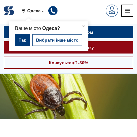
Одеса
▲
×
Ваше місто
Одеса
?
Записатися на прийом
Так
Вибрати інше місто
Викликати швидку
Консультації -30%