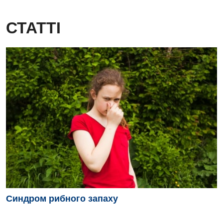
Дитяча неврологія
СТАТТІ
Дитяча ортопедія і травматологія
Дитяча оториноларингологія
Дитяча офтальмологія
Дитяча урологія
Дитяча хірургія
Педіатрія
Синдром рибного запаху