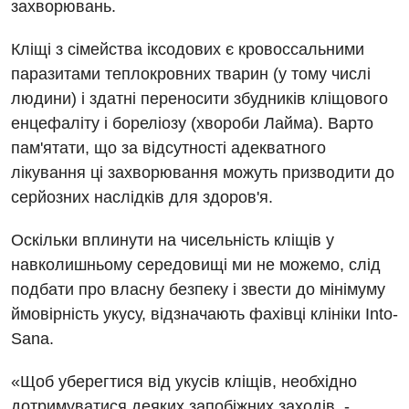
захворювань.
Кліщі з сімейства іксодових є кровоссальними
паразитами теплокровних тварин (у тому числі
людини) і здатні переносити збудників кліщового
Вакансії
енцефаліту і бореліозу (хвороби Лайма). Варто
Заходи БПР
Діагностика
пам'ятати, що за відсутності адекватного
Інтернатура
лікування ці захворювання можуть призводити до
Ангіографічні дослідження
Відділ госпіталізації
серйозних наслідків для здоров'я.
Безкоштовні операції
Діагностичне відділення
Відділення кардіосудинної патології та неврології
Оскільки вплинути на чисельність кліщів у
Енциклопедія
Ендоскопічне відділення
навколишньому середовищі ми не можемо, слід
Відділення невідкладних станів
Програма лояльності
Комп’ютерна томографія
подбати про власну безпеку і звести до мінімуму
Відділення інтенсивної терапії
ймовірність укусу, відзначають фахівці клініки Into-
Відгуки
Магнітно-резонансна томографія
Гінекологічне відділення
Sana.
Відео
Мамографія
Денний стаціонар
Декларування
«Щоб уберегтися від укусів кліщів, необхідно
Нейросонографія
дотримуватися деяких запобіжних заходів, -