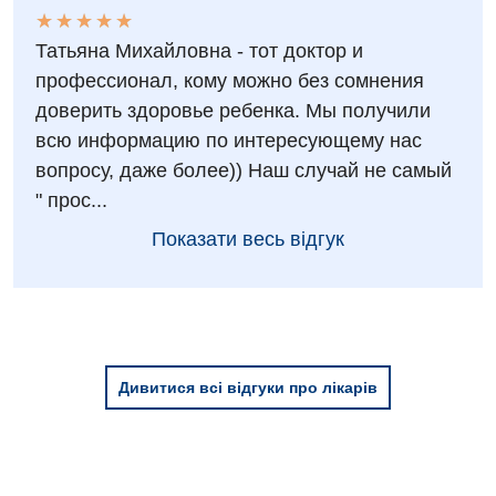
Травматологія і ортопедія
★
★
★
★
★
★
★
★
★
★
Татьяна Михайловна - тот доктор и
Урологічне відділення
профессионал, кому можно без сомнения
Урологія
доверить здоровье ребенка. Мы получили
всю информацию по интересующему нас
Фізіотерапія
вопросу, даже более)) Наш случай не самый
Хірургічне відділення
" прос...
Показати весь відгук
Для дітей
Дитяча алергологія
Дитяча гастроентерологія
Дитяча гінекологія
Дивитися всі відгуки про лікарів
Дитяча ендокринологія
Дитяча кардіоревматологія