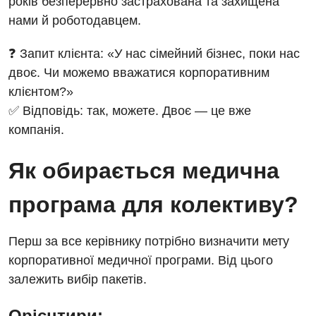
років безперервно застрахована та захищена
Відділення невідкладних станів
нами й роботодавцем.
Програма лояльності
Комп’ютерна томографія
Відділення інтенсивної терапії
❓ Запит клієнта: «У нас сімейний бізнес, поки нас
Відгуки
Магнітно-резонансна томографія
Гінекологічне відділення
двоє. Чи можемо вважатися корпоративним
Відео
Мамографія
клієнтом?»
Денний стаціонар
Декларування
✅ Відповідь: так, можете. Двоє — це вже
Нейросонографія
Діагностичне відділення
компанія.
Лікування гострого інфаркту
Рентгенографія
Ендоскопічне відділення
Національний скринінг здоров’я 40+
Як обирається медична
УЗД
Онкологічне відділлення
програма для колективу?
Для дорослих
Українська
Офтальмологічне відділення
Російська
Акушерство і гінекологія
Педіатричне відділення
Перш за все керівнику потрібно визначити мету
корпоративної медичної програми. Від цього
Алергологія, імунологія
Терапевтичне відділення
залежить вибір пакетів.
Андрологія
Травматологічне відділення
Орієнтири: