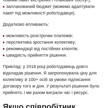
повний пакет екстрених і планових послуг);
запланований бюджет (можемо адаптувати
Судинна хірургія
пакет під можливості роботодавця).
Терапевтичне відділення
Додатково впливають:
Терапія
можливість розстрочки платежів;
Травматологічне відділення
перспектива зростання колективу;
Травматологія і ортопедія
рекомендації від постійних клієнтів;
швидкість прийняття рішення.
Урологічне відділення
Урологія
Приклад: у 2018 році роботодавець довго
відкладав рішення. Я запропонувала ціну для
Фізіотерапія
колективу зі 100+ осіб за умови підписання
Хірургічне відділення
договору того ж дня. У результаті рішення було
прийнято, і ми разом виграли час і ресурс.
Для дітей
Якщо співробітник
Дитяча алергологія