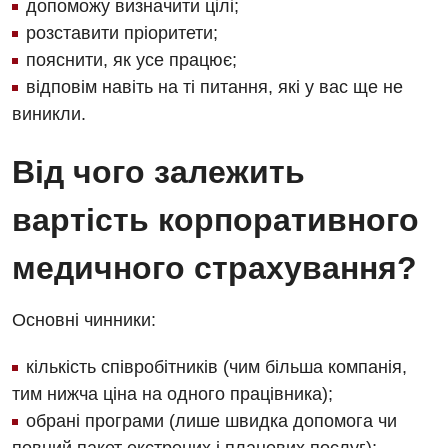
допоможу визначити цілі;
розставити пріоритети;
Кардіохірургія
пояснити, як усе працює;
Мамологія
відповім навіть на ті питання, які у вас ще не
виникли.
Медична психологія
Неврологія
Від чого залежить
Нейрохірургія
вартість корпоративного
Онкологічне відділлення
медичного страхування?
Оториноларингологія
Офтальмологічне відділення
Основні чинники:
Педіатричне відділення
кількість співробітників (чим більша компанія,
тим нижча ціна на одного працівника);
Проктологія
обрані програми (лише швидка допомога чи
Пульмонологія