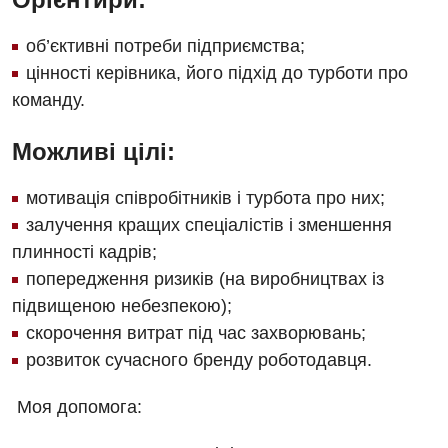
Безоплатні послуги
Урологічне відділення
об’єктивні потреби підприємства;
Вакцинація
Хірургічне відділення
цінності керівника, його підхід до турботи про
Відділення інтенсивної терапії
Швидка медична допомога
команду.
Відділення кардіосудинної патології та неврології
Можливі цілі:
Відділення невідкладних станів
мотивація співробітників і турбота про них;
Гастроентерологія
залучення кращих спеціалістів і зменшення
Гінекологічне відділення
плинності кадрів;
попередження ризиків (на виробництвах із
Денний стаціонар
підвищеною небезпекою);
Дерматовенерологія
скорочення витрат під час захворювань;
розвиток сучасного бренду роботодавця.
Дієтологія
Ендокринологія
Моя допомога:
Кардіологія