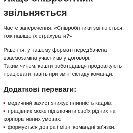
звільняється
Дитяча гастроентерологія
Дитяча гінекологія
Часте заперечення: «Співробітники змінюються,
Дитяча ендокринологія
тож навіщо їх страхувати?»
Дитяча кардіоревматологія
Рішення: у нашому форматі передбачена
Дитяча неврологія
взаємозаміна учасників у договорі.
Таким чином, кошти роботодавця продовжують
Дитяча ортопедія і травматологія
працювати навіть при зміні складу команди.
Дитяча оториноларингологія
Додаткові переваги:
Дитяча офтальмологія
медичний захист знижує плинність кадрів;
Дитяча урологія
працівник може підключити своїх рідних на
Дитяча хірургія
корпоративних умовах;
формується довіра і міцні командні зв’язки.
Педіатрія