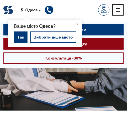
Одеса
▲
×
Ваше місто
Одеса
?
Записатися на прийом
Так
Вибрати інше місто
Викликати швидку
Консультації -30%