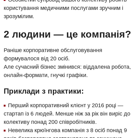
користування медичними послугами зручним і
зрозумілим.
2 людини — це компанія?
Раніше корпоративне обслуговування
формувалося від 20 осіб.
Але сучасний бізнес змінився: віддалена робота,
онлайн-формати, гнучкі графіки.
Вакансії
Приклади з практики:
Заходи БПР
Діагностика
Перший корпоративний клієнт у 2016 році —
Інтернатура
Ангіографічні дослідження
стартап із 6 людей. Менше ніж за рік він виріс до
Відділ госпіталізації
колективу понад 200 співробітників.
Безкоштовні операції
Діагностичне відділення
Невелика крюїнгова компанія з 8 осіб понад 9
Відділення кардіосудинної патології та неврології
Енциклопедія
Ендоскопічне відділення