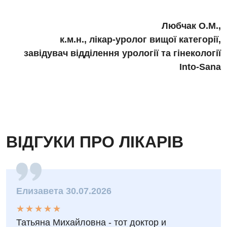
Дитяча урологія
Дитяча хірургія
Любчак O.М.
,
к.м.н., лікар-уролог вищої категорії,
Педіатрія
завідувач відділення урології та гінекології
Into-Sana
ВІДГУКИ ПРО ЛІКАРІВ
Елизавета 30.07.2026
★
★
★
★
★
★
★
★
★
★
Татьяна Михайловна - тот доктор и