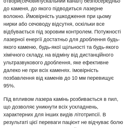
отвори(сечовипускальний канал) безпосередньо
Дієтологія
до каменя, до якого підводиться лазерне
волокно. Ймовірність ушкодження при цьому
Ендокринологія
нирки або сечоводу відсутня, оскільки все
Кардіологія
відбувається під зоровим контролем. Потужності
лазерної енергії достатньо для дроблення будь-
Кардіохірургія
якого каменю, будь-якої щільності та будь-якого
Мамологія
хімічного складу, на відміну від дистанційного
ультразвукового дроблення, яке ефективне
Медична психологія
далеко не при всіх каменях. Імовірність
Неврологія
позбавлення від каменів до 10 мм перевищує
95%.
Нейрохірургія
Онкологічне відділлення
Під впливом лазера камінь розбивається в пил,
що дозволяє уникнути всіх ускладнень,
Оториноларингологія
характерних для інших видів літотрипсії. В
Офтальмологічне відділення
результаті цієї переваги пацієнт не відчуває болю