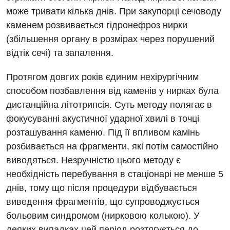
може тривати кілька днів. При закупорці сечоводу
каменем розвивається гідронефроз нирки
(збільшення органу в розмірах через порушений
відтік сечі) та запалення.
Протягом довгих років єдиним нехірургічним
способом позбавлення від каменів у нирках була
дистанційна літотрипсія. Суть методу полягає в
фокусуванні акустичної ударної хвилі в точці
розташування каменю. Під її впливом камінь
розбивається на фрагменти, які потім самостійно
виводяться. Незручністю цього методу є
необхідність перебування в стаціонарі не менше 5
днів, тому що після процедури відбувається
Вакансії
виведення фрагментів, що супроводжується
больовим синдромом (нирковою колькою). У
Заходи БПР
Діагностика
деяких випадках цей період розтягується до