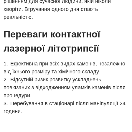
рішенням для сучасної людини, якій ніколи
Хірургічне відділення
хворіти. Втручання одного дня стають
Для дітей
реальністю.
Дитяча алергологія
Переваги контактної
Дитяча гастроентерологія
лазерної літотрипсії
Дитяча гінекологія
Ефективна при всіх видах каменів, незалежно
Дитяча ендокринологія
від їхнього розміру та хімічного складу.
Дитяча кардіоревматологія
Відсутній ризик розвитку ускладнень,
пов'язаних з відходженням уламків каменів після
Дитяча неврологія
процедури.
Дитяча ортопедія і травматологія
Перебування в стаціонарі після маніпуляції 24
години.
Дитяча оториноларингологія
Дитяча офтальмологія