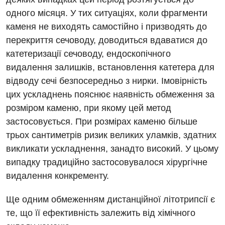
Інтернатура
Ангіографічні дослідження
одного місяця. У тих ситуаціях, коли фрагменти
Відділ госпіталізації
каменя не виходять самостійно і призводять до
Безкоштовні операції
Діагностичне відділення
перекриття сечоводу, доводиться вдаватися до
Відділення кардіосудинної патології та неврології
Енциклопедія
Ендоскопічне відділення
катетеризації сечоводу, ендоскопічного
Відділення невідкладних станів
видалення залишків, встановлення катетера для
Програма лояльності
Комп’ютерна томографія
відводу сечі безпосередньо з нирки. Імовірність
Відділення інтенсивної терапії
Відгуки
Магнітно-резонансна томографія
цих ускладнень пояснює наявність обмеження за
Гінекологічне відділення
розміром каменю, при якому цей метод
Відео
Мамографія
застосовується. При розмірах каменю більше
Денний стаціонар
Декларування
Нейросонографія
трьох сантиметрів ризик великих уламків, здатних
Діагностичне відділення
Лікування гострого інфаркту
викликати ускладнення, занадто високий. У цьому
Рентгенографія
випадку традиційно застосовувалося хірургічне
Ендоскопічне відділення
Національний скринінг здоров’я 40+
УЗД
видалення конкременту.
Онкологічне відділлення
Для дорослих
Ще одним обмеженням дистанційної літотрипсії є
Українська
Офтальмологічне відділення
те, що її ефективність залежить від хімічного
Російська
Акушерство і гінекологія
Педіатричне відділення