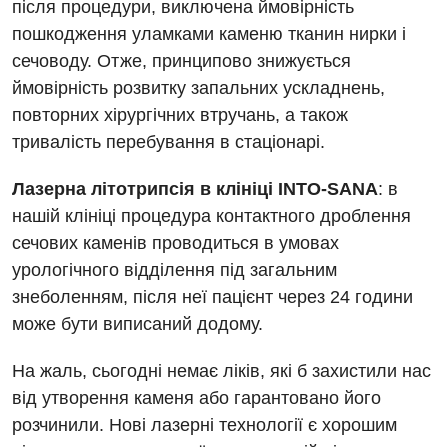
після процедури, виключена ймовірність
Педіатричне відділення
пошкодження уламками каменю тканин нирки і
Проктологія
сечоводу. Отже, принципово знижується
ймовірність розвитку запальних ускладнень,
Пульмонологія
повторних хірургічних втручань, а також
Судинна хірургія
тривалість перебування в стаціонарі.
Терапевтичне відділення
Лазерна літотрипсія в клініці INTO-SANA
: в
Терапія
нашій клініці процедура контактного дроблення
сечових каменів проводиться в умовах
Травматологічне відділення
урологічного відділення під загальним
Травматологія і ортопедія
знеболенням, після неї пацієнт через 24 години
може бути виписаний додому.
Урологічне відділення
На жаль, сьогодні немає ліків, які б захистили нас
Урологія
від утворення каменя або гарантовано його
Фізіотерапія
розчинили. Нові лазерні технології є хорошим