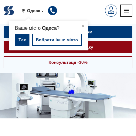
Одеса
▲
×
Ваше місто
Одеса
?
Записатися на прийом
Так
Вибрати інше місто
Викликати швидку
Консультації -30%