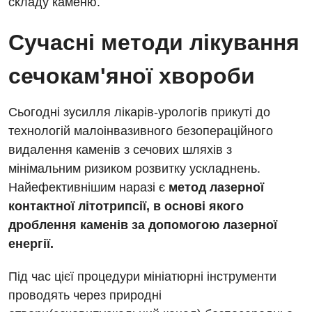
складу каменю.
Алергологія, імунологія
Терапевтичне відділення
Сучасні методи лікування
Андрологія
Травматологічне відділення
сечокам'яної хвороби
Безоплатні послуги
Урологічне відділення
Вакцинація
Хірургічне відділення
Сьогодні зусилля лікарів-урологів прикуті до
технологій малоінвазивного безопераційного
Відділення інтенсивної терапії
Швидка медична допомога
видалення каменів з сечових шляхів з
Відділення кардіосудинної патології та неврології
мінімальним ризиком розвитку ускладнень.
Найефективнішим наразі є
метод лазерної
Відділення невідкладних станів
контактної літотрипсії, в основі якого
Гастроентерологія
дроблення каменів за допомогою лазерної
енергії.
Гінекологічне відділення
Денний стаціонар
Під час цієї процедури мініатюрні інструменти
проводять через природні
Дерматовенерологія