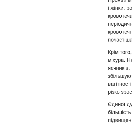
Прояви мі
і жінки, 
кровотеча
періодичн
кровотечі
почастішан
Крім того
міхура. Н
яєчників,
збільшую
вагітност
різко зрос
Єдиної ду
більшість
підвищени