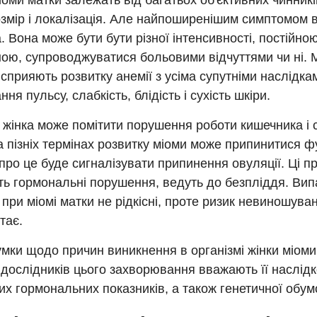
оми матки залежать від багатьох об'єктивних чинникі
розмір і локалізація. Але найпоширенішим симптомом 
. Вона може бути бути різної інтенсивності, постійно
ою, супроводжуватися больовими відчуттями чи ні. 
 сприяють розвитку анемії з усіма супутніми наслідка
ня пульсу, слабкість, блідість і сухість шкіри.
, жінка може помітити порушення роботи кишечника і 
а пізніх термінах розвитку міоми може припинитися ф
 про це буде сигналізувати припинення овуляції. Ці п
ть гормональні порушення, ведуть до безпліддя. Вип
і при міомі матки не рідкісні, проте ризик невиношуван
тає.
мки щодо причин виникнення в організмі жінки міом
 дослідників цього захворювання вважають її наслід
х гормональних показників, а також генетичної обум