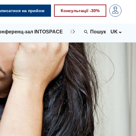
аписатися на прийом
Консультації -30%
онференц-зал INTOSPACE
Контакти
UK