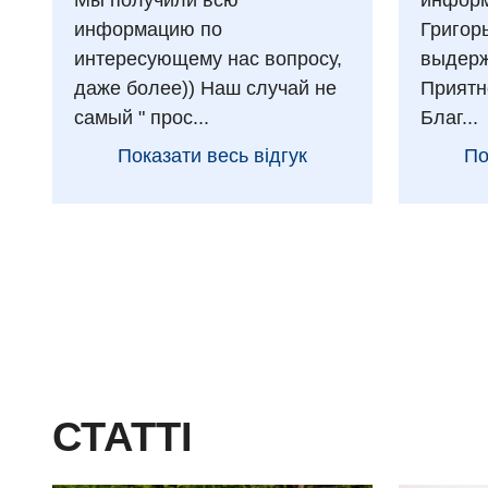
Мы получили всю
информ
информацию по
Григор
интересующему нас вопросу,
выдерж
даже более)) Наш случай не
Приятн
самый " прос...
Благ...
Показати весь відгук
По
СТАТТІ