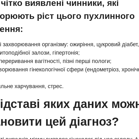
 чітко виявлені чинники, які
орюють ріст цього пухлинного
ення:
і захворювання організму: ожиріння, цукровий діабе
итоподібної залози, гіпертонія;
переривання вагітності, пізні перші пологи;
хворювання гінекологічної сфери (ендометріоз, хроніч
льне харчування, стрес.
ідставі яких даних мож
новити цей діагноз?