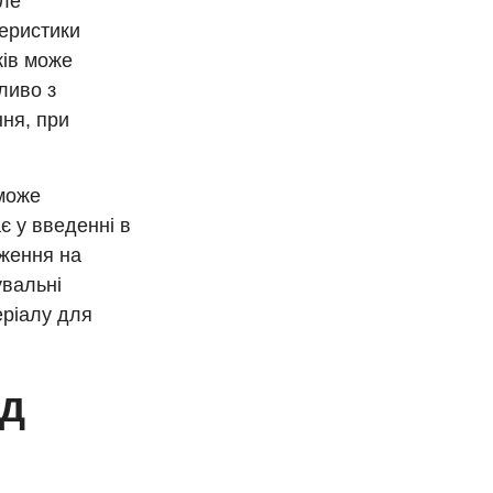
Але
теристики
ків може
ливо з
ння, при
 може
є у введенні в
аження на
увальні
еріалу для
ід