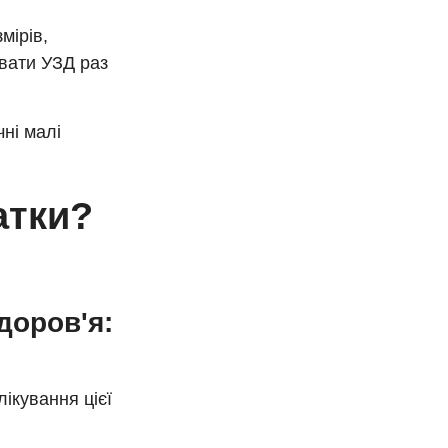
мірів,
вати УЗД раз
ні малі
атки?
доров'я:
ікування цієї