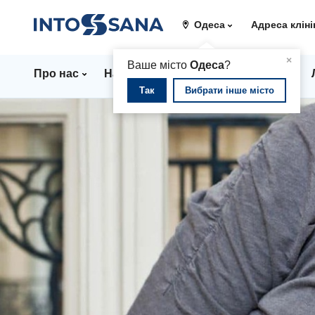
Одеса
Адреса кліні
▲
×
Ваше місто
Одеса
?
Про нас
Напрямки
Стаціонар
Ціни
Так
Вибрати інше місто