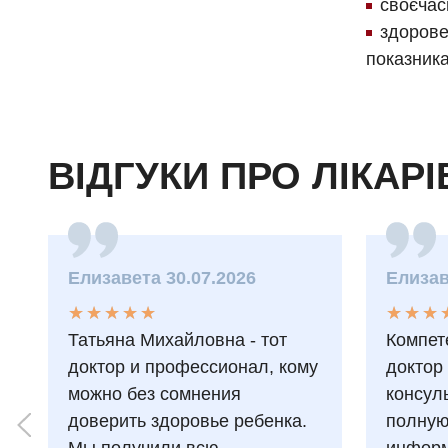
своєчас
здорове
показника
ВІДГУКИ ПРО ЛІКАРІ
Елизавета 30.07.2026
Елизав
★
★
★
★
★
★
★
★
★
★
★
★
★
★
★
★
Татьяна Михайловна - тот
Компет
доктор и профессионал, кому
доктор
можно без сомнения
консул
доверить здоровье ребенка.
полну