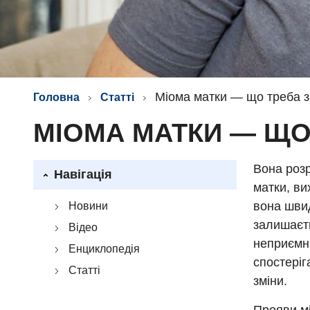
Міома матки — що треба 
Головна
Статті
МІОМА МАТКИ — ЩО
Вона розр
Навігація
матки, ви
вона швид
Новини
залишаєть
Відео
неприємни
Енциклопедія
спостеріг
Статті
зміни.