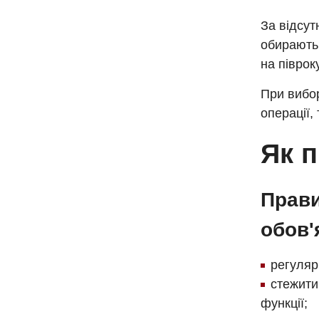
За відсут
обирають
на півроку
При вибор
операції, 
Як 
Прави
обов'
регуляр
стежити
функції;