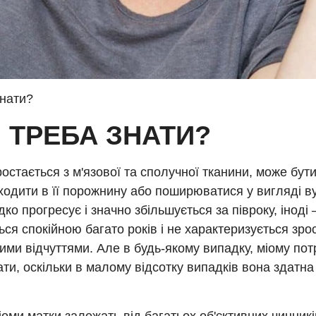
знати?
 ТРЕБА ЗНАТИ?
остається з м'язової та сполучної тканини, може бути 
ходити в її порожнину або поширюватися у вигляді вуз
ко прогресує і значно збільшується за півроку, іноді
ся спокійною багато років і не характеризується зро
ми відчуттями. Але в будь-якому випадку, міому пот
ати, оскільки в малому відсотку випадків вона здатна