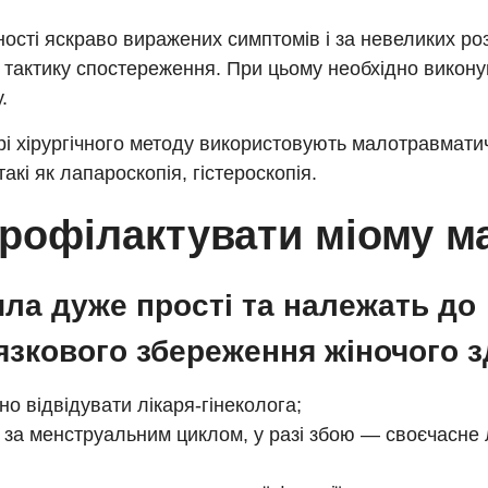
ності яскраво виражених симптомів і за невеликих роз
 тактику спостереження. При цьому необхідно викону
.
і хірургічного методу використовують малотравматич
такі як лапароскопія, гістероскопія.
профілактувати міому м
ла дуже прості та належать до
язкового збереження жіночого з
но відвідувати лікаря-гінеколога;
 за менструальним циклом, у разі збою — своєчасне л