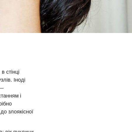
в стінці
лів. Іноді
 —
станням і
рібно
 до злоякісної