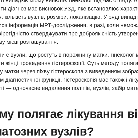
ті випадків міому виявляє гінеколог під час огляду. 
ти діагноз має висновок УЗД, яке встановлює харак
: кількість вузлів, розміри, локалізацію. У ряді випад
ся інформація МРТ-дослідження, в разі, коли немож
ірогідністю стверджувати про доброякісність утворе
у місці розташування.
оли є вузли, що ростуть в порожнину матки, гінеколог
и жінці проведення гістероскопії. Суть методу поляга
 матки через піхву гістероскопа з виведенням зобр
ім діагностичної функції, гістероскопія має також і лік
і — одночасне видалення поліпів, вузлів, забір мат
му полягає лікування в
атозних вузлів?