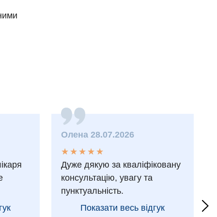
мними
Олена 28.07.2026
★
★
★
★
★
★
★
★
★
★
лікаря
Дуже дякую за кваліфіковану
е
консультацію, увагу та
пунктуальність.
гук
Показати весь відгук