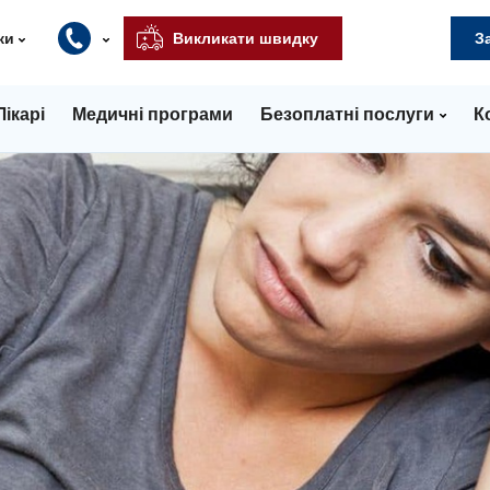
ки
Викликати швидку
З
Лікарі
Медичні програми
Безоплатні послуги
К