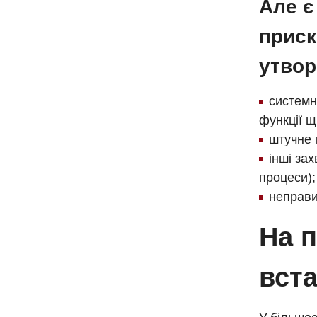
Але є
приск
утвор
системн
функції щ
штучне 
інші за
процеси);
неправи
На п
вста