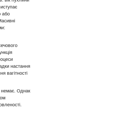
в: вік пухлини
виступає
ю або
Масивні
ми:
сечового
ункція
роцеси
адки настання
ня вагітності
и немає. Однак
ком
овленості.