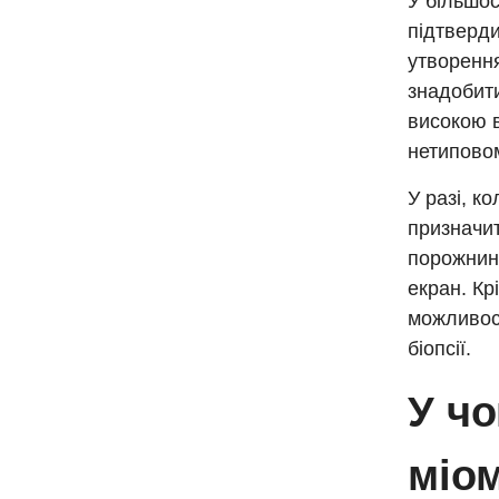
У більшос
підтверди
утворення
знадобити
високою в
нетиповом
У разі, к
призначит
порожнину
екран. Кр
можливост
біопсії.
У чо
міом