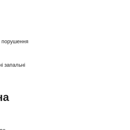
т, порушення
ні запальні
на