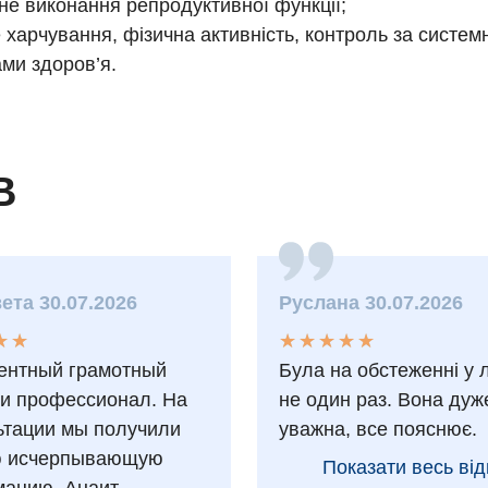
не виконання репродуктивної функції;
 харчування, фізична активність, контроль за систе
ми здоров’я.
В
ета 30.07.2026
Руслана 30.07.2026
★
★
★
★
★
★
★
★
★
★
★
★
★
★
ентный грамотный
Була на обстеженні у 
 и профессионал. На
не один раз. Вона дуж
ьтации мы получили
уважна, все пояснює.
ю исчерпывающую
Показати весь від