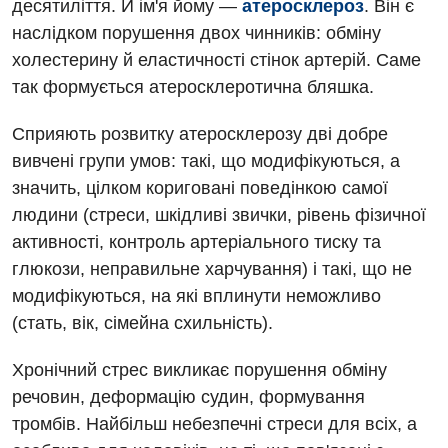
десятиліття. Й ім'я йому —
атеросклероз
. Він є
наслідком порушення двох чинників: обміну
холестерину й еластичності стінок артерій. Саме
так формується атеросклеротична бляшка.
Сприяють розвитку атеросклерозу дві добре
вивчені групи умов: такі, що модифікуються, а
значить, цілком кориговані поведінкою самої
людини (стреси, шкідливі звички, рівень фізичної
Вакансії
активності, контроль артеріального тиску та
Заходи БПР
Діагностика
глюкози, неправильне харчування) і такі, що не
модифікуються, на які вплинути неможливо
Інтернатура
Ангіографічні дослідження
(стать, вік, сімейна схильність).
Відділ госпіталізації
Безкоштовні операції
Діагностичне відділення
Відділення кардіосудинної патології та неврології
Хронічний стрес викликає порушення обміну
Енциклопедія
Ендоскопічне відділення
речовин, деформацію судин, формування
Відділення невідкладних станів
Програма лояльності
тромбів. Найбільш небезпечні стреси для всіх, а
Комп’ютерна томографія
Відділення інтенсивної терапії