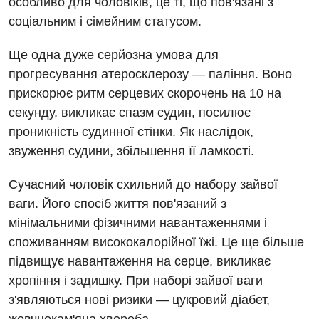
особливо для чоловіків, це ті, що пов'язані з
Відгуки
Магнітно-резонансна томографія
соціальним і сімейним статусом.
Гінекологічне відділення
Відео
Мамографія
Денний стаціонар
Ще одна дуже серйозна умова для
Декларування
Нейросонографія
прогресування атеросклерозу — паління. Воно
Діагностичне відділення
Лікування гострого інфаркту
прискорює ритм серцевих скорочень на 10 на
Рентгенографія
Ендоскопічне відділення
секунду, викликає спазм судин, посилює
Національний скринінг здоров’я 40+
УЗД
проникність судинної стінки. Як наслідок,
Онкологічне відділлення
звуження судини, збільшення її ламкості.
Для дорослих
Українська
Офтальмологічне відділення
Сучасний чоловік схильний до набору зайвої
Російська
Акушерство і гінекологія
Педіатричне відділення
ваги. Його спосіб життя пов'язаний з
Алергологія, імунологія
мінімальними фізичними навантаженнями і
Терапевтичне відділення
споживанням висококалорійної їжі. Це ще більше
Андрологія
Травматологічне відділення
підвищує навантаження на серце, викликає
Безоплатні послуги
хропіння і задишку. При наборі зайвої ваги
Урологічне відділення
з'являються нові ризики — цукровий діабет,
Вакцинація
Хірургічне відділення