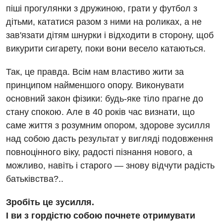
Мамологія
піші прогулянки з дружиною, грати у футбол з
дітьми, кататися разом з ними на роликах, а не
Медична психологія
зав'язати дітям шнурки і відходити в сторону, щоб
Неврологія
викурити сигарету, поки вони весело катаються.
Нейрохірургія
Так, це правда. Всім нам властиво жити за
принципом найменшого опору. Виконувати
Онкологічне відділлення
основний закон фізики: будь-яке тіло прагне до
Оториноларингологія
стану спокою. Але в 40 років час визнати, що
саме життя з розумним опором, здорове зусилля
Офтальмологічне відділення
над собою дасть результат у вигляді подовження
Педіатричне відділення
повноцінного віку, радості пізнання нового, а
можливо, навіть і старого — знову відчути радість
Проктологія
батьківства?..
Пульмонологія
Зробіть це зусилля.
Судинна хірургія
І ви з гордістю собою почнете отримувати