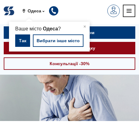
Одеса
▲
×
Ваше місто
Одеса
?
Записатися на прийом
Так
Вибрати інше місто
Викликати швидку
Консультації -30%