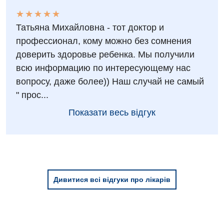
Дитяча гінекологія
★
★
★
★
★
★
★
★
★
★
Дитяча ендокринологія
Татьяна Михайловна - тот доктор и
профессионал, кому можно без сомнения
Дитяча кардіоревматологія
доверить здоровье ребенка. Мы получили
Дитяча неврологія
всю информацию по интересующему нас
вопросу, даже более)) Наш случай не самый
Дитяча ортопедія і травматологія
" прос...
Дитяча оториноларингологія
Показати весь відгук
Дитяча офтальмологія
Дитяча урологія
Дитяча хірургія
Дивитися всі відгуки про лікарів
Педіатрія