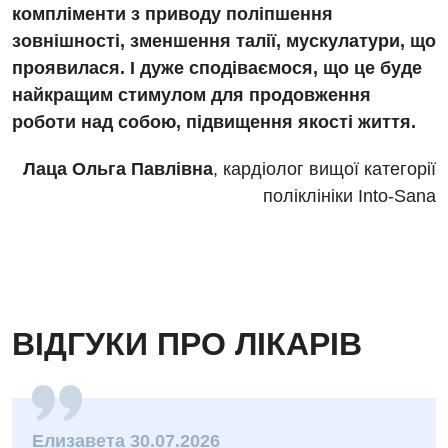
Терапевтичне відділення
компліменти з приводу поліпшення
зовнішності, зменшення талії, мускулатури, що
Терапія
проявилася. І дуже сподіваємося, що це буде
Травматологічне відділення
найкращим стимулом для продовження
роботи над собою, підвищення якості життя.
Травматологія і ортопедія
Урологічне відділення
Лаца Ольга Павлівна
, кардіолог вищої категорії
поліклініки Into-Sana
Урологія
Фізіотерапія
Хірургічне відділення
ВІДГУКИ ПРО ЛІКАРІВ
Для дітей
Дитяча алергологія
Дитяча гастроентерологія
Елизавета 30.07.2026