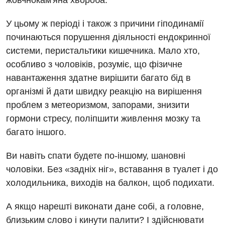
жовчнокам'яна хвороба.
Відділення інтенсивної терапії
Швидка медична допомога
У цьому ж періоді і також з причини гіподинамії
Відділення кардіосудинної патології та неврології
починаються порушення діяльності ендокринної
системи, перистальтики кишечника. Мало хто,
Відділення невідкладних станів
особливо з чоловіків, розуміє, що фізичне
Гастроентерологія
навантаження здатне вирішити багато бід в
організмі й дати швидку реакцію на вирішення
Гінекологічне відділення
проблем з метеоризмом, запорами, знизити
Денний стаціонар
гормони стресу, поліпшити живлення мозку та
багато іншого.
Дерматовенерологія
Дієтологія
Ви навіть спати будете по-іншому, шановні
чоловіки. Без «задніх ніг», вставання в туалет і до
Ендокринологія
холодильника, виходів на балкон, щоб подихати.
Кардіологія
А якщо нарешті виконати дане собі, а головне,
Кардіохірургія
близьким слово і кинути палити? І здійснювати