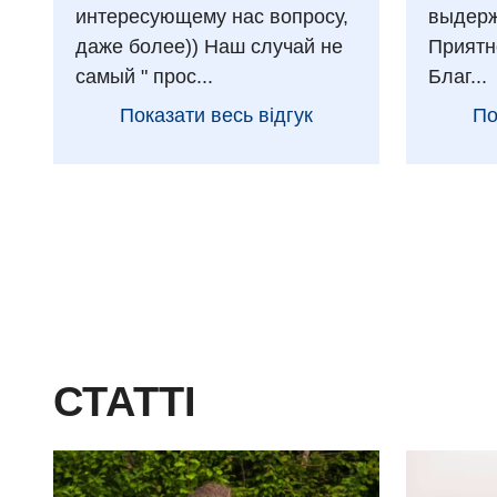
интересующему нас вопросу,
выдерж
даже более)) Наш случай не
Приятн
самый " прос...
Благ...
Показати весь відгук
По
СТАТТІ