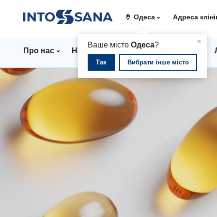
Одеса
Адреса кліні
▲
×
Ваше місто
Одеса
?
Про нас
Напрямки
Стаціонар
Ціни
Так
Вибрати інше місто