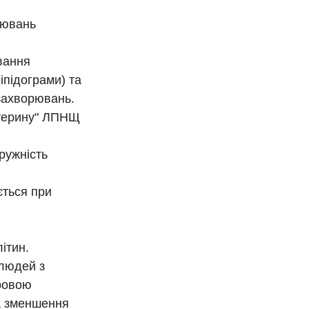
рювань
вання
іпідограми) та
 захворювань.
стерину" ЛПНЩ
пружність
ється при
ітин.
 людей з
ровою
а зменшення