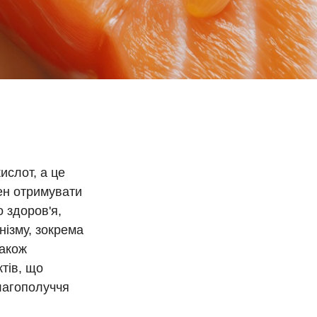
ислот, а це
нен отримувати
о здоров'я,
нізму, зокрема
також
тів, що
благополуччя