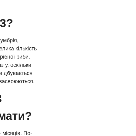
-3?
кумбрія,
елика кількість
рібної риби.
ту, оскільки
 відбувається
 засвоюються.
3
ймати?
 місяців. По-