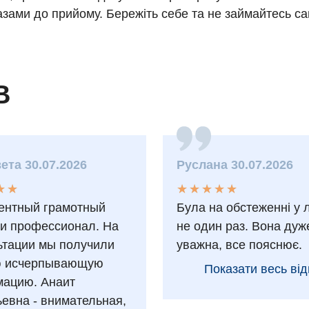
зами до прийому. Бережіть себе та не займайтесь с
В
ета 30.07.2026
Руслана 30.07.2026
★
★
★
★
★
★
★
★
★
★
★
★
★
★
ентный грамотный
Була на обстеженні у 
 и профессионал. На
не один раз. Вона дуж
ьтации мы получили
уважна, все пояснює.
ю исчерпывающую
Показати весь від
ацию. Анаит
ьевна - внимательная,