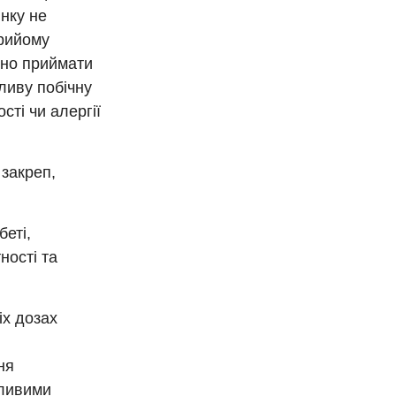
инку не
прийому
дно приймати
ливу побічну
ті чи алергії
 закреп,
еті,
ності та
іх дозах
ня
жливими