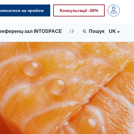
аписатися на прийом
Консультації -30%
онференц-зал INTOSPACE
Контакти
UK