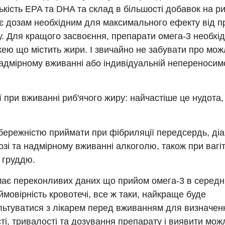
лькість EPA та DHA та склад в більшості добавок на р
ає дозам необхідним для максимального ефекту від 
. Для кращого засвоєння, препарати омега-3 необхі
жею що містить жири. І звичайно не забувати про мож
адмірному вживанні або індивідуальній непереносимос
ії при вживанні риб'ячого жиру: найчастіше це нудота,
бережністю приймати при фібриляції передсердь, діаб
озі та надмірному вживанні алкоголю, також при вагіт
 груддю.
має переконливих даних що прийом омега-3 в середн
ймовірність кровотечі, все ж таки, найкраще буде
льтуватися з лікарем перед вживанням для визначен
ті, тривалості та дозування препарату і виявити мо