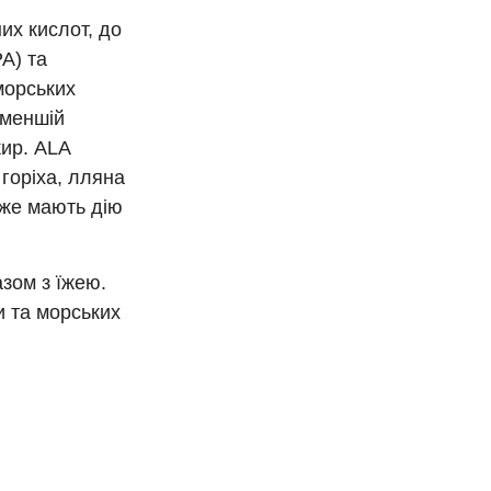
их кислот, до
A) та
морських
 меншій
жир. ALA
 горіха, лляна
дже мають дію
зом з їжею.
и та морських