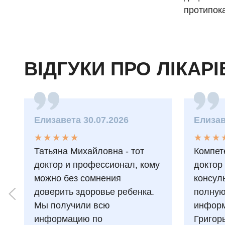
протипока
ВІДГУКИ ПРО ЛІКАРІ
Елизавета 30.07.2026
Елизав
★
★
★
★
★
★
★
★
★
★
★
★
★
★
★
★
Татьяна Михайловна - тот
Компет
доктор и профессионал, кому
доктор
можно без сомнения
консул
доверить здоровье ребенка.
полну
Мы получили всю
информ
информацию по
Григор