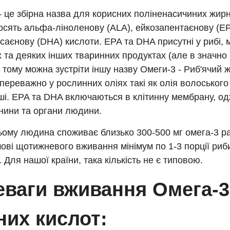
- це збірна назва для корисних поліненасичиних жирн
осять альфа-ліноленову (ALA), ейкозапентаєнову (EP
саєнову (DHA) кислоти. EPA та DHA присутні у рибі, 
 та деяких інших тваринних продуктах (але в значно
), тому можна зустріти іншу назву Омеги-3 - Риб'ячий 
переважно у рослинних оліях такі як олія волоського
нші. EPA та DHA включаються в клітинну мембрану, о
анини та органи людини.
ому людина споживає близько 300-500 мг омега-3 ра
ові щотижневого вживання мінімум по 1-3 порції риб
. Для нашої країни, така кількість не є типовою.
еваги вживання Омега-3
них кислот: