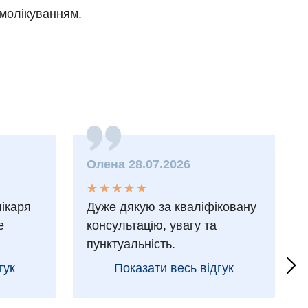
амолікуванням.
Олена 28.07.2026
★
★
★
★
★
★
★
★
★
★
лікаря
Дуже дякую за кваліфіковану
е
консультацію, увагу та
пунктуальність.
гук
Показати весь відгук