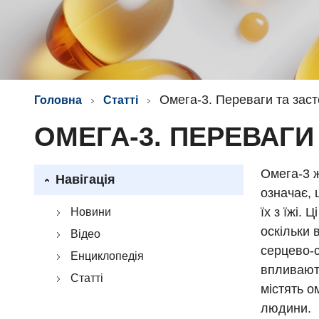
Омега-3. Переваги та зас
Головна
Статті
ОМЕГА-3. ПЕРЕВАГ
Омега-3 ж
Навігація
означає, 
їх з їжі.
Новини
оскільки 
Відео
серцево-с
Енциклопедія
впливають
Статті
містять о
людини.