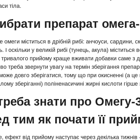
аси тіла.
ибрати препарат омега
 омеги міститься в дрібній рибі: анчоуси, сардини, с
. І оскільки у великій рибі (тунець, акула) міститься в
я тривалого прийому краще вживати добавки саме з д
во треба звернути увагу на термін зберігання препара
може довго зберігатися, тому що при окисненні (а це
лому зберіганні) поліненасичині жирні кислоти гірше
треба знати про Омегу-
д тим як почати її при
 ефект від прийому наступає через декілька тижнів -