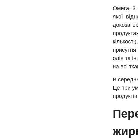
Омега- 3 
якої відн
докозагек
продуктах
кількості
присутня 
олія та і
на всі тк
В середнь
Це при ум
продуктів
Пер
жир