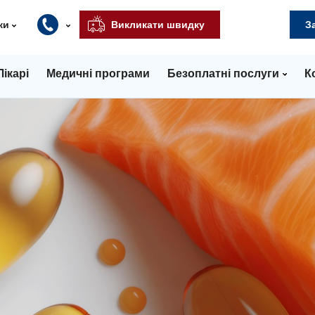
ки
Викликати швидку
З
Лікарі
Медичні програми
Безоплатні послуги
К