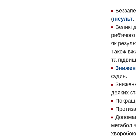
Беззапе
(
інсульт
,
Великі 
риб'ячого
як резуль
Також вж
та підви
Знижен
судин.
Зниженн
деяких ст
Покраще
Протиза
Допомаг
метаболі
хворобою