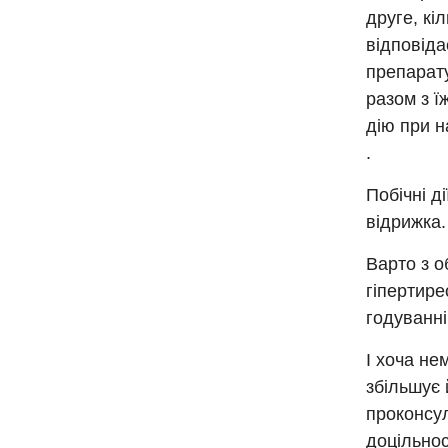
друге, кі
відповід
препарату
разом з ї
дію при н
.
Побічні д
відрижка.
Варто з о
гіпертире
годуванні
І хоча не
збільшує 
проконсу
доцільнос