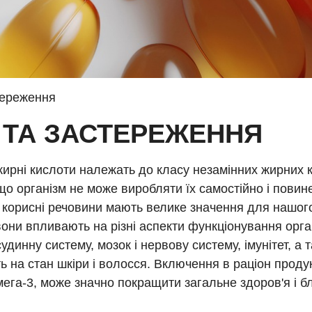
тереження
И ТА ЗАСТЕРЕЖЕННЯ
ирні кислоти належать до класу незамінних жирних к
що організм не може виробляти їх самостійно і пови
 Ці корисні речовини мають велике значення для нашог
вони впливають на різні аспекти функціонування орга
удинну систему, мозок і нервову систему, імунітет, а 
 на стан шкіри і волосся. Включення в раціон продук
мега-3, може значно покращити загальне здоров'я і 