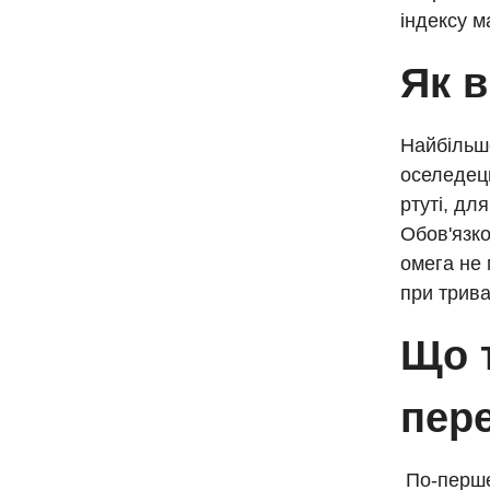
індексу м
Як в
Найбільше
оселедець
ртуті, дл
Обов'язко
омега не 
при трива
Що 
пере
По-перше,