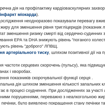
речна дія на профілактику кардіоваскулярних захво
інфаркт міокарда
).
дослідження неодноразово показували перевагу вжи
 жиру для зменшення рівня тригліцеридів (показник л
тат зменшення ризику смерті від сердечно-судинних
ивання EPA та DHA знижують рівень "поганого холе
щують рівень "доброго" ЛПВЩ.
ня артеріального тиску
, шляхом позитивної дії на 
я частоти серцевих скорочень (пульсу), яка підвищу
анах і хворобах.
ння показників скорочувальної функції серця .
пальна дія шляхом зменшення кількості запальних кл
ає в процесі схуднення. При дослідженнях за участі
чними порушеннями, переважно з неалкогольною жи
 печінки, було виявлено покращення стану печінки т