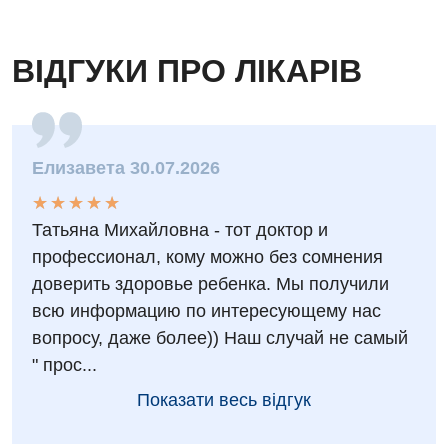
ВІДГУКИ ПРО ЛІКАРІВ
Елизавета 30.07.2026
★
★
★
★
★
★
★
★
★
★
Татьяна Михайловна - тот доктор и
профессионал, кому можно без сомнения
доверить здоровье ребенка. Мы получили
всю информацию по интересующему нас
вопросу, даже более)) Наш случай не самый
" прос...
Показати весь відгук