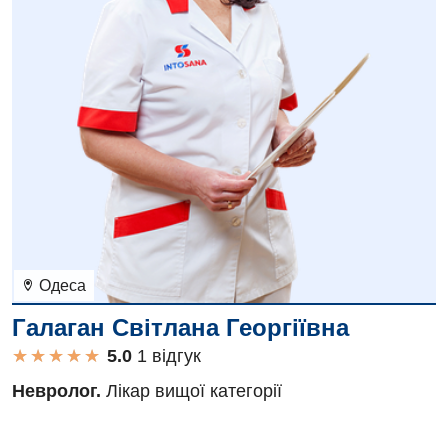
Дитяча урологія
Дитяча хірургія
Педіатрія
Одеса
Галаган Світлана Георгіївна
★
★
★
★
★
★
★
★
★
★
1 вiдгук
Невролог.
Лікар вищої категорії