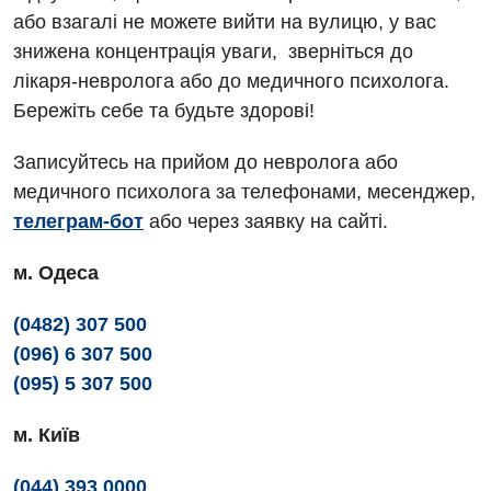
Офтальмологічне відділення
або взагалі не можете вийти на вулицю, у вас
Педіатричне відділення
знижена концентрація уваги, зверніться до
лікаря-невролога або до медичного психолога.
Проктологія
Бережіть себе та будьте здорові!
Пульмонологія
Записуйтесь на прийом до невролога або
Судинна хірургія
медичного психолога за телефонами, месенджер,
телеграм-бот
або через заявку на сайті.
Терапевтичне відділення
Терапія
м. Одеса
Травматологічне відділення
(0482) 307 500
(096) 6 307 500
Травматологія і ортопедія
(095) 5 307 500
Урологічне відділення
м. Київ
Урологія
(044) 393 0000
Фізіотерапія