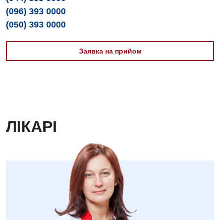
(096) 393 0000
Хірургічне відділення
(050) 393 0000
Для дітей
Заявка на прийом
Дитяча алергологія
Дитяча гастроентерологія
Дитяча гінекологія
Дитяча ендокринологія
ЛІКАРІ
Дитяча кардіоревматологія
Дитяча неврологія
Дитяча ортопедія і травматологія
Дитяча оториноларингологія
Дитяча офтальмологія