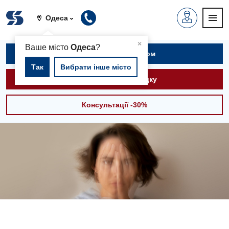
Одеса
▲
×
Ваше місто
Одеса
?
Записатися на прийом
Так
Вибрати інше місто
Викликати швидку
Консультації -30%