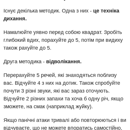
Дерматовенерологія
Існує декілька методик. Одна з них -
це техніка
Дієтологія
дихання.
Ендокринологія
Намалюйте уявно перед собою квадрат. Зробіть
Кардіологія
глибокий вдих, порахуйте до 5, потім при видиху
також рахуйте до 5.
Кардіохірургія
Друга методика -
відволікання.
Мамологія
Медична психологія
Перерахуйте 5 речей, які знаходяться поблизу
вас. Відчуйте 4 з них на дотик. Також спробуйте
Неврологія
почути 3 різні звуки, які вас зараз оточують.
Нейрохірургія
Відчуйте 2 різних запахи та хоча б одну річ, якщо
зможете, на смак (наприклад жуйку).
Онкологічне відділлення
Оториноларингологія
Якщо панічні атаки тривалі або повторюються і ви
відчуваєте, що не можете впоратись самостійно,