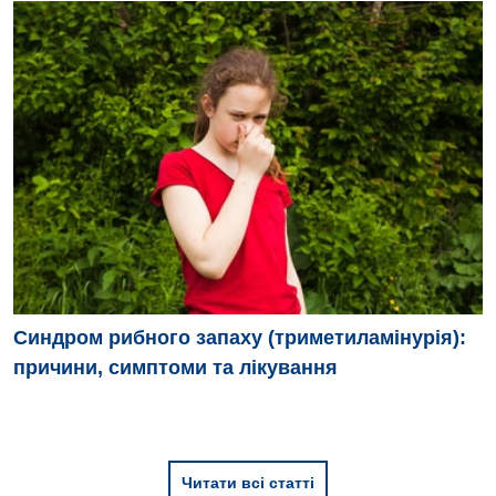
Дитяча неврологія
Дитяча ортопедія і травматологія
Дитяча оториноларингологія
Дитяча офтальмологія
Дитяча урологія
Дитяча хірургія
Педіатрія
Синдром рибного запаху (триметиламінурія):
причини, симптоми та лікування
Читати всі статті