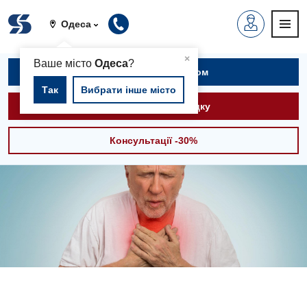
Одеса
▲
×
Ваше місто
Одеса
?
Записатися на прийом
Так
Вибрати інше місто
Викликати швидку
Консультації -30%