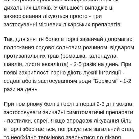
Діагностичне відділення
Лікування гострого інфаркту
дихальних шляхів. У більшості випадків ці
Рентгенографія
Ендоскопічне відділення
захворювання лікуються просто - при
Національний скринінг здоров’я 40+
УЗД
застосуванні місцевих лікарських препаратів.
Онкологічне відділлення
Для дорослих
Українська
Так, для зняття болю в горлі зазвичай допомагає
Офтальмологічне відділення
полоскання содово-сольовим розчином, відваром
Російська
Акушерство і гінекологія
Педіатричне відділення
протизапальних трав (ромашка, календула,
Алергологія, імунологія
Терапевтичне відділення
шавлія, листя евкаліпта) - 3-5 разів на день. При
появі захриплості гарно діють лужні інгаляції -
Андрологія
Травматологічне відділення
содові або із застосуванням води "Боржомі" - 1-2
Безоплатні послуги
Урологічне відділення
рази на день.
Вакцинація
Хірургічне відділення
При помірному болі в горлі в перші 2-3 дні можна
Відділення інтенсивної терапії
застосовувати звичайні симптоматичні препарати
Швидка медична допомога
- пастилки, спреї. Якщо впродовж лікування біль
Відділення кардіосудинної патології та неврології
в горлі зберігається, погіршується загальний стан,
Відділення невідкладних станів
то необхідно терміново звернутися до лікаря.