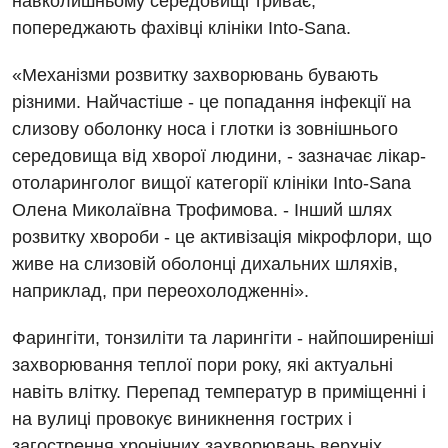
навколишньому середовищі триває,
попереджають фахівці клініки Into-Sana.
«Механізми розвитку захворювань бувають
різними. Найчастіше - це попадання інфекції на
Вакансії
слизову оболонку носа і глотки із зовнішнього
Заходи БПР
Діагностика
середовища від хворої людини, - зазначає лікар-
отоларинголог вищої категорії клініки Into-Sana
Інтернатура
Ангіографічні дослідження
Олена Миколаївна Трофимова. - Інший шлях
Відділ госпіталізації
Безкоштовні операції
Діагностичне відділення
розвитку хвороби - це активізація мікрофлори, що
Відділення кардіосудинної патології та неврології
живе на слизовій оболонці дихальних шляхів,
Енциклопедія
Ендоскопічне відділення
наприклад, при переохолодженні».
Відділення невідкладних станів
Програма лояльності
Комп’ютерна томографія
Відділення інтенсивної терапії
Фарингіти, тонзиліти та ларингіти - найпоширеніші
Відгуки
Магнітно-резонансна томографія
захворювання теплої пори року, які актуальні
Гінекологічне відділення
навіть влітку. Перепад температур в приміщенні і
Відео
Мамографія
Денний стаціонар
на вулиці провокує виникнення гострих і
Декларування
Нейросонографія
загострення хронічних захворювань верхніх