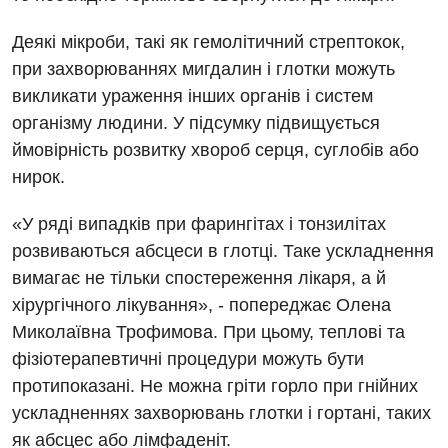
Гастроентерологія
Деякі мікроби, такі як гемолітичний стрептокок,
при захворюваннях мигдалин і глотки можуть
Гінекологічне відділення
викликати ураження інших органів і систем
Денний стаціонар
організму людини. У підсумку підвищується
ймовірність розвитку хвороб серця, суглобів або
Дерматовенерологія
нирок.
Дієтологія
«У ряді випадків при фарингітах і тонзилітах
Ендокринологія
розвиваються абсцеси в глотці. Таке ускладнення
Кардіологія
вимагає не тільки спостереження лікаря, а й
хірургічного лікування», - попереджає Олена
Кардіохірургія
Миколаївна Трофимова. При цьому, теплові та
Мамологія
фізіотерапевтичні процедури можуть бути
протипоказані. Не можна гріти горло при гнійних
Медична психологія
ускладненнях захворювань глотки і гортані, таких
Неврологія
як абсцес або лімфаденіт.