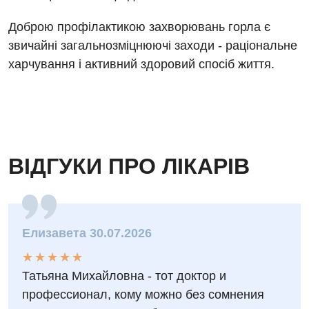
Нейрохірургія
Доброю профілактикою захворювань горла є
Онкологічне відділлення
звичайні загальнозміцнюючі заходи - раціональне
харчування і активний здоровий спосіб життя.
Оториноларингологія
Офтальмологічне відділення
Педіатричне відділення
Проктологія
ВІДГУКИ ПРО ЛІКАРІВ
Пульмонологія
Судинна хірургія
Елизавета 30.07.2026
Терапевтичне відділення
★
★
★
★
★
★
★
★
★
★
Терапія
Татьяна Михайловна - тот доктор и
Травматологічне відділення
профессионал, кому можно без сомнения