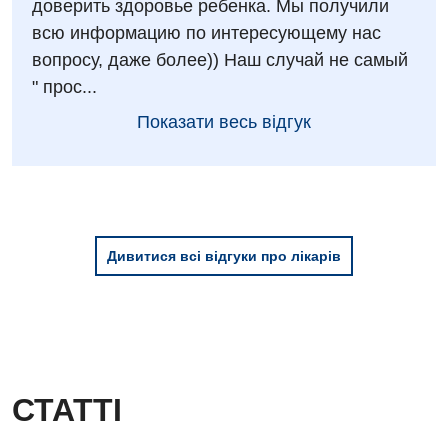
доверить здоровье ребенка. Мы получили
Травматологія і ортопедія
всю информацию по интересующему нас
Урологічне відділення
вопросу, даже более)) Наш случай не самый
" прос...
Урологія
Показати весь відгук
Фізіотерапія
Хірургічне відділення
Для дітей
Дивитися всі відгуки про лікарів
Дитяча алергологія
Дитяча гастроентерологія
Дитяча гінекологія
Дитяча ендокринологія
СТАТТІ
Дитяча кардіоревматологія