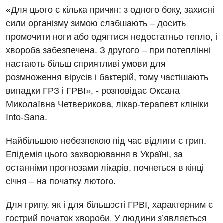
«Для цього є кілька причин: з одного боку, захисні
сили організму зимою слабшають – досить
промочити ноги або одягтися недостатньо тепло, і
Вакансії
хвороба забезпечена. З другого – при потеплінні
настають більш сприятливі умови для
Заходи БПР
Діагностика
розмноження вірусів і бактерій, тому частішають
Інтернатура
Ангіографічні дослідження
випадки ГРЗ і ГРВІ», - розповідає Оксана
Відділ госпіталізації
Миколаївна Четверикова, лікар-терапевт клініки
Безкоштовні операції
Діагностичне відділення
Into-Sana.
Відділення кардіосудинної патології та неврології
Енциклопедія
Ендоскопічне відділення
Відділення невідкладних станів
Найбільшою небезпекою під час відлиги є грип.
Програма лояльності
Комп’ютерна томографія
Епідемія цього захворювання в Україні, за
Відділення інтенсивної терапії
останніми прогнозами лікарів, почнеться в кінці
Відгуки
Магнітно-резонансна томографія
Гінекологічне відділення
січня – на початку лютого.
Відео
Мамографія
Денний стаціонар
Декларування
Для грипу, як і для більшості ГРВІ, характерним є
Нейросонографія
гострий початок хвороби. У людини з’являється
Діагностичне відділення
Лікування гострого інфаркту