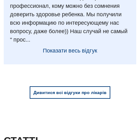
Травматологія і ортопедія
профессионал, кому можно без сомнения
Урологічне відділення
доверить здоровье ребенка. Мы получили
всю информацию по интересующему нас
Урологія
вопросу, даже более)) Наш случай не самый
Фізіотерапія
" прос...
Показати весь відгук
Хірургічне відділення
Для дітей
Дитяча алергологія
Дитяча гастроентерологія
Дивитися всі відгуки про лікарів
Дитяча гінекологія
Дитяча ендокринологія
Дитяча кардіоревматологія