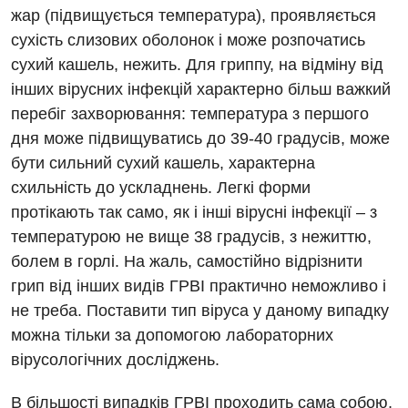
Рентгенографія
жар (підвищується температура), проявляється
Ендоскопічне відділення
Національний скринінг здоров’я 40+
сухість слизових оболонок і може розпочатись
УЗД
сухий кашель, нежить. Для гриппу, на відміну від
Онкологічне відділлення
інших вірусних інфекцій характерно більш важкий
Для дорослих
Українська
Офтальмологічне відділення
перебіг захворювання: температура з першого
Російська
Акушерство і гінекологія
Педіатричне відділення
дня може підвищуватись до 39-40 градусів, може
бути сильний сухий кашель, характерна
Алергологія, імунологія
Терапевтичне відділення
схильність до ускладнень. Легкі форми
Андрологія
Травматологічне відділення
протікають так само, як і інші вірусні інфекції – з
температурою не вище 38 градусів, з нежиттю,
Безоплатні послуги
Урологічне відділення
болем в горлі. На жаль, самостійно відрізнити
Вакцинація
Хірургічне відділення
грип від інших видів ГРВІ практично неможливо і
не треба. Поставити тип віруса у даному випадку
Відділення інтенсивної терапії
Швидка медична допомога
можна тільки за допомогою лабораторних
Відділення кардіосудинної патології та неврології
вірусологічних досліджень.
Відділення невідкладних станів
В більшості випадків ГРВІ проходить сама собою,