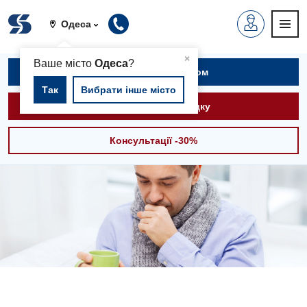
Одеса
▲
×
Ваше місто
Одеса
?
Записатися на прийом
Так
Вибрати інше місто
Викликати швидку
Консультації -30%