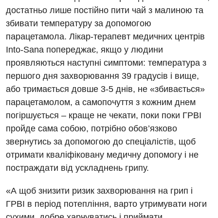
Гастроентерологія
достатньо лише постійно пити чай з малиною та
збивати температуру за допомогою
Гінекологічне відділення
парацетамола. Лікар-терапевт медичних центрів
Денний стаціонар
Into-Sana попереджає, якщо у людини
проявляються наступні симптоми: температура з
Дерматовенерологія
першого дня захворювання 39 градусів і вище,
Дієтологія
або тримається довше 3-5 днів, не «збивається»
парацетамолом, а самопочуття з кожним днем
Ендокринологія
погіршується – краще не чекати, поки поки ГРВІ
Кардіологія
пройде сама собою, потрібно обов’язково
звернутись за допомогою до спеціалістів, щоб
Кардіохірургія
отримати кваліфіковану медичну допомогу і не
Мамологія
постраждати від ускладнень грипу.
Медична психологія
«А щоб знизити ризик захворювання на грип і
Неврологія
ГРВІ в період потепління, варто утримувати ноги
сухими, добре харчуватись і приймати