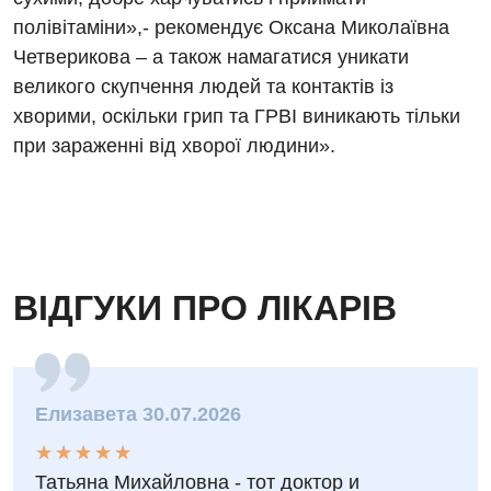
Нейрохірургія
полівітаміни»,- рекомендує Оксана Миколаївна
Онкологічне відділлення
Четверикова – а також намагатися уникати
великого скупчення людей та контактів із
Оториноларингологія
хворими, оскільки грип та ГРВІ виникають тільки
Офтальмологічне відділення
при зараженні від хворої людини».
Педіатричне відділення
Проктологія
Пульмонологія
ВІДГУКИ ПРО ЛІКАРІВ
Судинна хірургія
Терапевтичне відділення
Терапія
Елизавета 30.07.2026
Травматологічне відділення
★
★
★
★
★
★
★
★
★
★
Татьяна Михайловна - тот доктор и