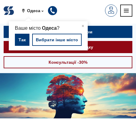
Одеса
▲
×
Ваше місто
Одеса
?
Записатися на прийом
Так
Вибрати інше місто
Викликати швидку
Консультації -30%