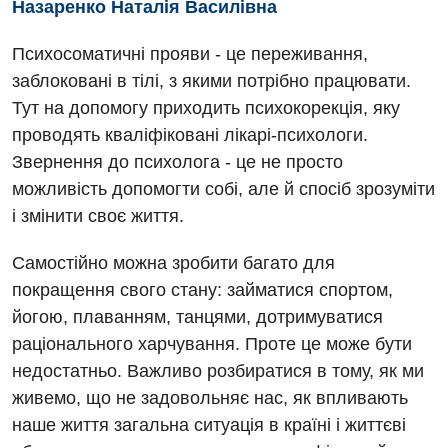
Назаренко Наталія Василівна
Психосоматичні прояви - це переживання,
заблоковані в тілі, з якими потрібно працювати.
Тут на допомогу приходить психокорекція, яку
проводять кваліфіковані лікарі-психологи.
Звернення до психолога - це не просто
можливість допомогти собі, але й спосіб зрозуміти
і змінити своє життя.
Вакансії
Самостійно можна зробити багато для
покращення свого стану: займатися спортом,
Заходи БПР
Діагностика
йогою, плаванням, танцями, дотримуватися
Інтернатура
Ангіографічні дослідження
раціонального харчування. Проте це може бути
Відділ госпіталізації
недостатньо. Важливо розбиратися в тому, як ми
Безкоштовні операції
Діагностичне відділення
Відділення кардіосудинної патології та неврології
живемо, що не задовольняє нас, як впливають
Енциклопедія
Ендоскопічне відділення
наше життя загальна ситуація в країні і життєві
Відділення невідкладних станів