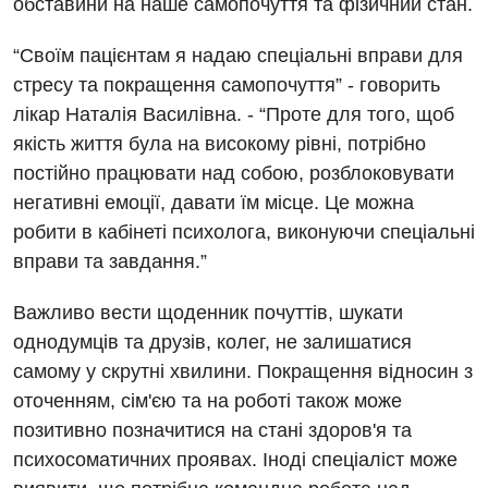
обставини на наше самопочуття та фізичний стан.
Програма лояльності
Комп’ютерна томографія
Відділення інтенсивної терапії
Відгуки
Магнітно-резонансна томографія
“Своїм пацієнтам я надаю спеціальні вправи для
Гінекологічне відділення
стресу та покращення самопочуття” - говорить
Відео
Мамографія
лікар Наталія Василівна. - “Проте для того, щоб
Денний стаціонар
Декларування
Нейросонографія
якість життя була на високому рівні, потрібно
Діагностичне відділення
Лікування гострого інфаркту
постійно працювати над собою, розблоковувати
Рентгенографія
негативні емоції, давати їм місце. Це можна
Ендоскопічне відділення
Національний скринінг здоров’я 40+
УЗД
робити в кабінеті психолога, виконуючи спеціальні
Онкологічне відділлення
вправи та завдання.”
Для дорослих
Українська
Офтальмологічне відділення
Важливо вести щоденник почуттів, шукати
Російська
Акушерство і гінекологія
Педіатричне відділення
однодумців та друзів, колег, не залишатися
самому у скрутні хвилини. Покращення відносин з
Алергологія, імунологія
Терапевтичне відділення
оточенням, сім'єю та на роботі також може
Андрологія
Травматологічне відділення
позитивно позначитися на стані здоров'я та
психосоматичних проявах. Іноді спеціаліст може
Безоплатні послуги
Урологічне відділення