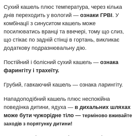
Відділення невідкладних станів
Сухий кашель плюс температура, через кілька
Гастроентерологія
днів переходить у вологий —
ознаки ГРВІ
. У
комбінації з синуситом кашель може
Гінекологічне відділення
посилюватись вранці та ввечері, тому що слиз,
Денний стаціонар
що стікає по задній стінці в гортань, викликає
додаткову подразнювальну дію.
Дерматовенерологія
Дієтологія
Постійний і болісний сухий кашель —
ознака
фарингіту і трахеїту.
Ендокринологія
Грубий, гавкаючий кашель — ознака ларингіту.
Кардіологія
Кардіохірургія
Нападоподібний кашель плюс неспокійна
поведінка дитини, ядуха —
в дихальних шляхах
Мамологія
може бути чужорідне тіло —
терміново вживайте
Медична психологія
заходів з порятунку дитини!
Неврологія