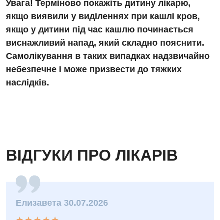
Увага! Терміново покажіть дитину лікарю,
якщо виявили у виділеннях при кашлі кров,
Нейрохірургія
якщо у дитини під час кашлю починається
Онкологічне відділлення
виснажливий напад, який складно пояснити.
Самолікування в таких випадках надзвичайно
Оториноларингологія
небезпечне і може призвести до тяжких
Офтальмологічне відділення
наслідків.
Педіатричне відділення
Проктологія
Пульмонологія
ВІДГУКИ ПРО ЛІКАРІВ
Судинна хірургія
Терапевтичне відділення
Терапія
Елизавета 30.07.2026
Травматологічне відділення