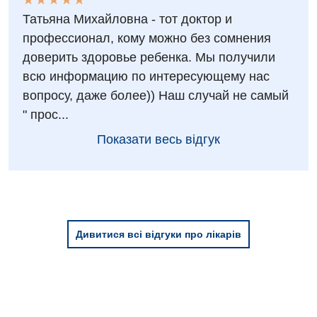
★
★
★
★
★
★
★
★
★
★
Татьяна Михайловна - тот доктор и
Травматологія і ортопедія
профессионал, кому можно без сомнения
Урологічне відділення
доверить здоровье ребенка. Мы получили
Урологія
всю информацию по интересующему нас
вопросу, даже более)) Наш случай не самый
Фізіотерапія
" прос...
Хірургічне відділення
Показати весь відгук
Для дітей
Дитяча алергологія
Дитяча гастроентерологія
Дивитися всі відгуки про лікарів
Дитяча гінекологія
Дитяча ендокринологія
Дитяча кардіоревматологія