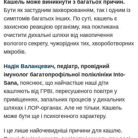
Кашель може виникнути з багатьох причин.
Бути як застудним захворюванням, так і одним із
симптомів багатьох інших. По суті, кашель є
захисною реакцією організму, яка покликана
очистити дихальні шляхи від накопичення
Вакансії
вологого секрету, чужорідних тих, хвороботворних
Заходи БПР
Діагностика
мікробів.
Інтернатура
Ангіографічні дослідження
Надія Валанцевич,
педіатр, провідний
Відділ госпіталізації
імунолог багатопрофільної поліклініки Into-
Безкоштовні операції
Діагностичне відділення
Відділення кардіосудинної патології та неврології
Sana,
пояснює, що найчастіше наші діти
Енциклопедія
Ендоскопічне відділення
кашляють від ГРВІ, пересушеного повітря у
Відділення невідкладних станів
Програма лояльності
приміщеннях, запальних процесів у дихальних
Комп’ютерна томографія
Відділення інтенсивної терапії
шляхах і ЛОР-органах. Але не тільки. Кашель
Відгуки
Магнітно-резонансна томографія
може бути ще і психогенного характеру.
Гінекологічне відділення
Відео
Мамографія
І це лише найочевидніші причини для кашлю.
Денний стаціонар
Декларування
Нейросонографія