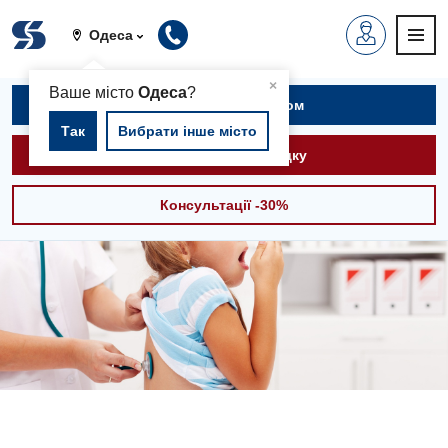
Одеса
▲
×
Ваше місто
Одеса
?
Записатися на прийом
Так
Вибрати інше місто
Викликати швидку
Консультації -30%