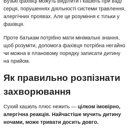
Вузькі фахівці можуть виділити і кашель при ваді
Діагностичне відділення
Лікування гострого інфаркту
серця, порушеннях діяльності системи травлення,
Рентгенографія
Ендоскопічне відділення
алергічних проявах. Але це розуміння є тільки у
Національний скринінг здоров’я 40+
УЗД
фахівця.
Онкологічне відділлення
Для дорослих
Українська
Проте батькам потрібно мати мінімальні знання,
Офтальмологічне відділення
щоб розуміти, допомога фахівця потрібна негайно
Російська
Акушерство і гінекологія
Педіатричне відділення
чи можна в плановому порядку записати дитину
Алергологія, імунологія
на прийом.
Терапевтичне відділення
Андрологія
Травматологічне відділення
Як правильно розпізнати
Безоплатні послуги
Урологічне відділення
захворювання
Вакцинація
Хірургічне відділення
Сухий кашель плюс нежить —
цілком імовірно,
Відділення інтенсивної терапії
Швидка медична допомога
алергічна реакція. Найчастіше мучить дитину
Відділення кардіосудинної патології та неврології
ночами, може тривати досить довго.