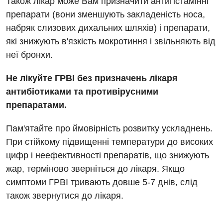
Також лікар може Вам призначити антигістамінні
Дитяча офтальмологія
препарати (вони зменшують закладеність носа,
Дитяча урологія
набряк слизових дихальних шляхів) і препарати,
які знижують в'язкість мокротиння і звільняють від
Дитяча хірургія
неї бронхи.
Педіатрія
Не лікуйте ГРВІ без призначень лікаря
антибіотиками та противірусними
препаратами.
Пам'ятайте про ймовірність розвитку ускладнень.
При стійкому підвищенні температури до високих
цифр і неефективності препаратів, що знижують
жар, терміново зверніться до лікаря. Якщо
симптоми ГРВІ тривають довше 5-7 днів, слід
також звернутися до лікаря.