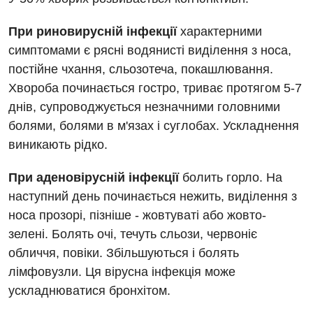
Дерматовенерологія
При риновирусній інфекції
характерними
Дієтологія
симптомами є рясні водянисті виділення з носа,
Ендокринологія
постійне чхання, сльозотеча, покашлювання.
Хвороба починається гостро, триває протягом 5-7
Кардіологія
днів, супроводжується незначними головними
Кардіохірургія
болями, болями в м'язах і суглобах. Ускладнення
виникають рідко.
Мамологія
При аденовірусній інфекції
болить горло. На
Медична психологія
наступний день починається нежить, виділення з
Неврологія
носа прозорі, пізніше - жовтуваті або жовто-
зелені. Болять очі, течуть сльози, червоніє
Нейрохірургія
обличчя, повіки. Збільшуються і болять
Онкологічне відділлення
лімфовузли. Ця вірусна інфекція може
ускладнюватися бронхітом.
Оториноларингологія