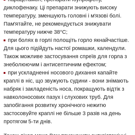
диклофенаку. Ці препарати знижують високу
Хірургічне відділення
температуру, зменшують головні і м'язові болі.
Пам'ятайте, не рекомендується знижувати
Для дітей
температуру нижче 38°С;
Дитяча алергологія
при болях в горлі полощіть горло якнайчастіше.
Для цього підійдуть настої ромашки, календули.
Дитяча гастроентерологія
Також можливе застосування спреїв для горла з
Дитяча гінекологія
знеболюючим і антисептичним ефектом;
при ускладненні носового дихання капайте
Дитяча ендокринологія
краплі в ніс, що звужують судини - вони знімають
Дитяча кардіоревматологія
набряк і закладеність носа, покращують відтік з
навколоносових пазух і слухових труб. Для
Дитяча неврологія
запобігання розвитку хронічного нежитю
Дитяча ортопедія і травматологія
застосовуйте краплі не більше 3 разів на день
протягом 5-ти днів.
Дитяча оториноларингологія