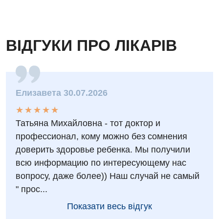
ВІДГУКИ ПРО ЛІКАРІВ
Елизавета 30.07.2026
★
★
★
★
★
★
★
★
★
★
Татьяна Михайловна - тот доктор и
профессионал, кому можно без сомнения
доверить здоровье ребенка. Мы получили
всю информацию по интересующему нас
вопросу, даже более)) Наш случай не самый
" прос...
Показати весь відгук