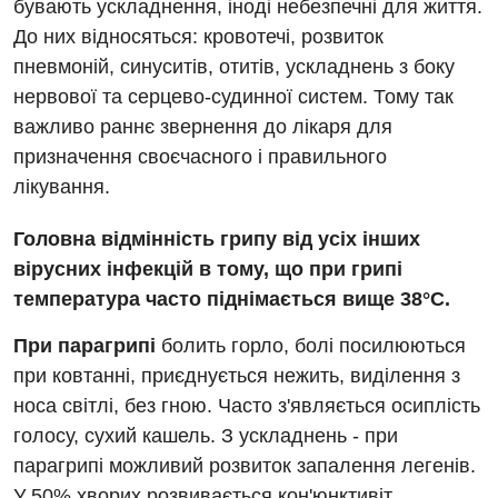
бувають ускладнення, іноді небезпечні для життя.
Російська
Акушерство і гінекологія
Педіатричне відділення
До них відносяться: кровотечі, розвиток
пневмоній, синуситів, отитів, ускладнень з боку
Алергологія, імунологія
Терапевтичне відділення
нервової та серцево-судинної систем. Тому так
Андрологія
Травматологічне відділення
важливо раннє звернення до лікаря для
призначення своєчасного і правильного
Безоплатні послуги
Урологічне відділення
лікування.
Вакцинація
Хірургічне відділення
Головна відмінність грипу від усіх інших
Відділення інтенсивної терапії
Швидка медична допомога
вірусних інфекцій в тому, що при грипі
Відділення кардіосудинної патології та неврології
температура часто піднімається вище 38°С.
Відділення невідкладних станів
При парагрипі
болить горло, болі посилюються
при ковтанні, приєднується нежить, виділення з
Гастроентерологія
носа світлі, без гною. Часто з'являється осиплість
Гінекологічне відділення
голосу, сухий кашель. З ускладнень - при
парагрипі можливий розвиток запалення легенів.
Денний стаціонар
У 50% хворих розвивається кон'юнктивіт.