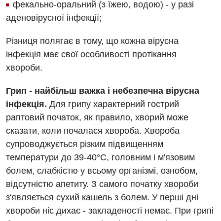
фекально-оральний (з їжею, водою) - у разі
Заходи БПР
Діагностика
аденовірусної інфекції;
Інтернатура
Ангіографічні дослідження
Відділ госпіталізації
Різниця полягає в тому, що кожна вірусна
Безкоштовні операції
Діагностичне відділення
інфекція має свої особливості протікання
Відділення кардіосудинної патології та неврології
Енциклопедія
хвороби.
Ендоскопічне відділення
Відділення невідкладних станів
Програма лояльності
Комп’ютерна томографія
Грип - найбільш важка і небезпечна вірусна
Відділення інтенсивної терапії
інфекція.
Для грипу характерний гострий
Відгуки
Магнітно-резонансна томографія
раптовий початок, як правило, хворий може
Гінекологічне відділення
Відео
Мамографія
сказати, коли почалася хвороба. Хвороба
Денний стаціонар
Декларування
супроводжується різким підвищенням
Нейросонографія
Діагностичне відділення
температури до 39-40°С, головним і м'язовим
Лікування гострого інфаркту
Рентгенографія
болем, слабкістю у всьому організмі, ознобом,
Ендоскопічне відділення
Національний скринінг здоров’я 40+
відсутністю апетиту. З самого початку хвороби
УЗД
Онкологічне відділлення
з'являється сухий кашель з болем. У перші дні
хвороби ніс дихає - закладеності немає. При грипі
Для дорослих
Українська
Офтальмологічне відділення