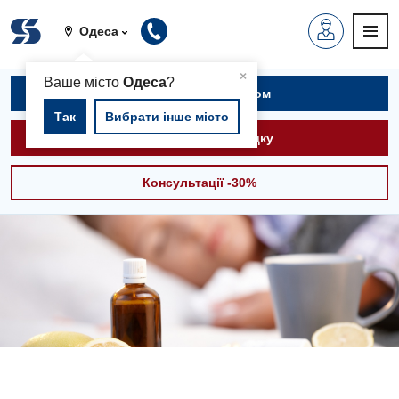
Одеса
▲
×
Ваше місто
Одеса
?
Записатися на прийом
Так
Вибрати інше місто
Викликати швидку
Консультації -30%