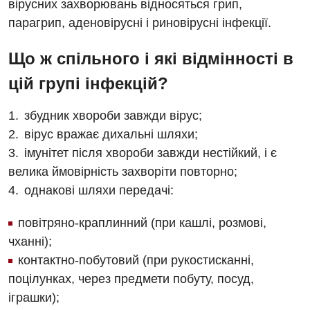
вірусних захворювань відносяться грип,
парагрип, аденовірусні і риновірусні інфекції.
Що ж спільного і які відмінності в
цій групі інфекцій?
збудник хвороби завжди вірус;
вірус вражає дихальні шляхи;
імунітет після хвороби завжди нестійкий, і є
велика ймовірність захворіти повторно;
однакові шляхи передачі:
повітряно-краплинний (при кашлі, розмові,
чханні);
контактно-побутовий (при рукостисканні,
поцілунках, через предмети побуту, посуд,
Вакансії
іграшки);