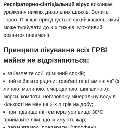
Офтальмологічне відділення
Респіраторно-сінтіціальний вірус
викликає
ураження нижніх дихальних шляхів. Болить
Педіатричне відділення
горло. Пізніше приєднується сухий кашель, який
Проктологія
може турбувати до 3-х тижнів. Можливий
розвиток пневмонії.
Пульмонологія
Судинна хірургія
Принципи лікування всіх ГРВІ
майже не відрізняються:
Терапевтичне відділення
Терапія
забезпечте собі фізичний спокій;
пийте багато рідини: трав'яні та вітамінні чаї (з
Травматологічне відділення
липою, малиною, смородиною, шипшиною),
Травматологія і ортопедія
морси, компоти, негазовану мінеральну воду в
кількості не менше 2-х літрів на добу;
Урологічне відділення
при підвищенні температури вище 38°С
Урологія
приймайте ліки, що знижують жар;
парацетамол, препарати ібупрофену,
Фізіотерапія