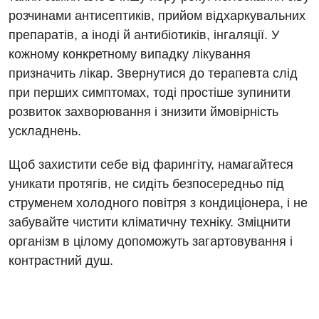
розчинами антисептиків, прийом відхаркувальних
Гінекологічне відділення
препаратів, а іноді й антибіотиків, інгаляції. У
Денний стаціонар
кожному конкретному випадку лікування
призначить лікар. Звернутися до терапевта слід
Дерматовенерологія
при перших симптомах, тоді простіше зупинити
Дієтологія
розвиток захворювання і знизити ймовірність
ускладнень.
Ендокринологія
Щоб захистити себе від фарингіту, намагайтеся
Кардіологія
уникати протягів, не сидіть безпосередньо під
Кардіохірургія
струменем холодного повітря з кондиціонера, і не
забувайте чистити кліматичну техніку. Зміцнити
Мамологія
організм в цілому допоможуть загартовування і
Медична психологія
контрастний душ.
Неврологія
Нейрохірургія