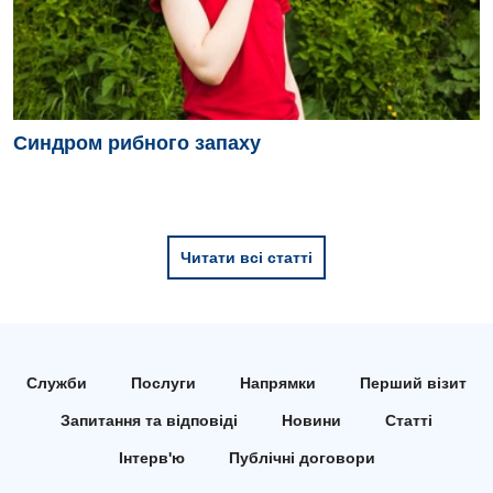
Дитяча ортопедія і травматологія
Дитяча оториноларингологія
Дитяча офтальмологія
Синдром рибного запаху
Дитяча урологія
Дитяча хірургія
Педіатрія
Читати всі статті
Служби
Послуги
Напрямки
Перший візит
Запитання та відповіді
Новини
Статті
Інтерв'ю
Публічні договори