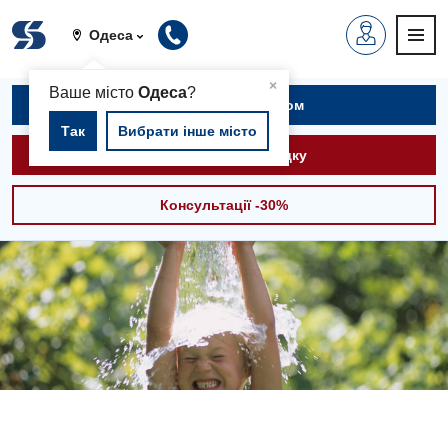
Одеса
▲
×
Ваше місто
Одеса
?
Записатися на прийом
Так
Вибрати інше місто
Викликати швидку
Консультації -30%