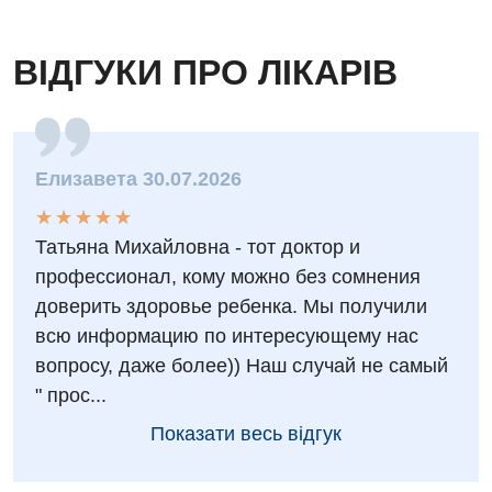
Онкологічне відділлення
ВІДГУКИ ПРО ЛІКАРІВ
Оториноларингологія
Офтальмологічне відділення
Педіатричне відділення
Елизавета 30.07.2026
Проктологія
★
★
★
★
★
★
★
★
★
★
Татьяна Михайловна - тот доктор и
Пульмонологія
профессионал, кому можно без сомнения
Судинна хірургія
доверить здоровье ребенка. Мы получили
Терапевтичне відділення
всю информацию по интересующему нас
вопросу, даже более)) Наш случай не самый
Терапія
" прос...
Травматологічне відділення
Показати весь відгук
Травматологія і ортопедія