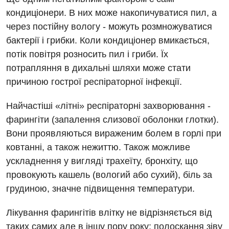
Ендоскопічне відділення
Національний скринінг здоров’я 40+
кондиціонери. В них може накопичуватися пил, а
УЗД
Онкологічне відділлення
через постійну вологу - можуть розмножуватися
бактерії і грибки. Коли кондиціонер вмикається,
Для дорослих
Українська
Офтальмологічне відділення
потік повітря розносить пил і гриби. Їх
Російська
Акушерство і гінекологія
Педіатричне відділення
потрапляння в дихальні шляхи може стати
причиною гострої респіраторної інфекції.
Алергологія, імунологія
Терапевтичне відділення
Андрологія
Травматологічне відділення
Найчастіші «літні» респіраторні захворювання -
фарингіти (запалення слизової оболонки глотки).
Безоплатні послуги
Урологічне відділення
Вони проявляються вираженим болем в горлі при
Вакцинація
Хірургічне відділення
ковтанні, а також нежиттю. Також можливе
ускладнення у вигляді трахеїту, бронхіту, що
Відділення інтенсивної терапії
Швидка медична допомога
провокують кашель (вологий або сухий), біль за
Відділення кардіосудинної патології та неврології
грудиною, значне підвищення температури.
Відділення невідкладних станів
Лікування фарингітів влітку не відрізняється від
Гастроентерологія
таких самих але в іншу пору року: полоскання зіву