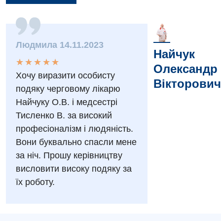
Заходи БПР
Діагностика
Інтернатура
Ангіографічні дослідження
Людмила 14.11.2023
Відділ госпіталізації
Найчук
Безкоштовні операції
Діагностичне відділення
★
★
★
★
★
★
★
★
★
★
Відділення кардіосудинної патології та неврології
Олександр
Енциклопедія
Хочу виразити особисту
Ендоскопічне відділення
Вікторович
Відділення невідкладних станів
подяку черговому лікарю
Програма лояльності
Комп’ютерна томографія
Найчуку О.В. і медсестрі
Відділення інтенсивної терапії
Відгуки
Тисленко В. за високий
Магнітно-резонансна томографія
Гінекологічне відділення
професіоналізм і людяність.
Відео
Мамографія
Вони буквально спасли мене
Денний стаціонар
Декларування
за ніч. Прошу керівництву
Нейросонографія
Діагностичне відділення
висловити високу подяку за
Лікування гострого інфаркту
Рентгенографія
їх роботу.
Ендоскопічне відділення
Національний скринінг здоров’я 40+
УЗД
Онкологічне відділлення
Українська