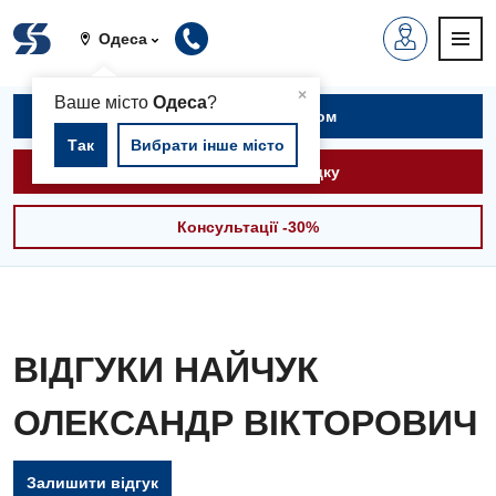
Одеса
▲
×
Ваше місто
Одеса
?
Записатися на прийом
Так
Вибрати інше місто
Викликати швидку
Консультації -30%
ВІДГУКИ НАЙЧУК
ОЛЕКСАНДР ВІКТОРОВИЧ
Залишити відгук
Вакансії