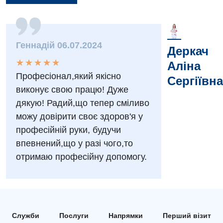
Заходи БПР
Діагностика
Інтернатура
Ангіографічні дослідження
Геннадій 06.07.2024
Деркач
Відділ госпіталізації
Безкоштовні операції
Діагностичне відділення
★
★
★
★
★
★
★
★
★
★
Аліна
Відділення кардіосудинної патології та неврології
Професіонал,який якісно
Сергіївна
Енциклопедія
Ендоскопічне відділення
виконує свою працю! Дуже
Відділення невідкладних станів
Програма лояльності
Комп’ютерна томографія
дякую! Радий,що тепер сміливо
Відділення інтенсивної терапії
можу довірити своє здоров'я у
Відгуки
Магнітно-резонансна томографія
професійній руки, будучи
Гінекологічне відділення
Відео
Мамографія
впевнений,що у разі чого,то
Денний стаціонар
Декларування
отримаю професійну допомогу.
Нейросонографія
Діагностичне відділення
Лікування гострого інфаркту
Рентгенографія
Ендоскопічне відділення
Національний скринінг здоров’я 40+
УЗД
Онкологічне відділлення
Служби
Послуги
Напрямки
Перший візит