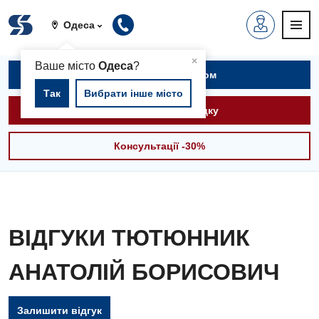
Одеса
▲
×
Ваше місто
Одеса
?
Записатися на прийом
Так
Вибрати інше місто
Викликати швидку
Консультації -30%
ВІДГУКИ ТЮТЮННИК
АНАТОЛІЙ БОРИСОВИЧ
Залишити відгук
Вакансії