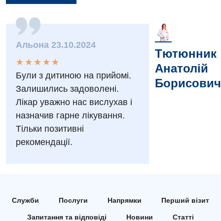
Заходи БПР
Діагностика
Інтернатура
Ангіографічні дослідження
Альона 23.10.2024
Відділ госпіталізації
Тютюнник
Безкоштовні операції
Діагностичне відділення
★
★
★
★
★
★
★
★
★
★
Анатолій
Відділення кардіосудинної патології та неврології
Були з дитиною на прийомі.
Енциклопедія
Ендоскопічне відділення
Борисович
Відділення невідкладних станів
Залишились задоволені.
Програма лояльності
Комп’ютерна томографія
Лікар уважно нас вислухав і
Відділення інтенсивної терапії
назначив гарне лікування.
Відгуки
Магнітно-резонансна томографія
Гінекологічне відділення
Тільки позитивні
Відео
Мамографія
рекомендації.
Денний стаціонар
Декларування
Нейросонографія
Діагностичне відділення
Лікування гострого інфаркту
Рентгенографія
Ендоскопічне відділення
Національний скринінг здоров’я 40+
УЗД
Служби
Послуги
Напрямки
Перший візит
Онкологічне відділлення
Запитання та відповіді
Новини
Статті