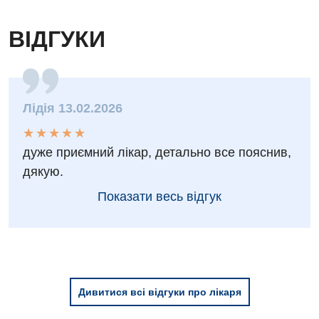
Педіатричне відділення
Проктологія
ВІДГУКИ
Пульмонологія
Судинна хірургія
Лідія 13.02.2026
Терапевтичне відділення
★
★
★
★
★
★
★
★
★
★
Терапія
дуже приємний лікар, детально все пояснив,
дякую.
Травматологічне відділення
Показати весь відгук
Травматологія і ортопедія
Урологічне відділення
Урологія
Фізіотерапія
Дивитися всі відгуки про лікаря
Хірургічне відділення