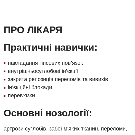
Алергологія, імунологія
Терапевтичне відділення
Андрологія
Травматологічне відділення
ПРО ЛІКАРЯ
Безоплатні послуги
Урологічне відділення
Вакцинація
Хірургічне відділення
Практичні навички:
Відділення інтенсивної терапії
Швидка медична допомога
накладання гіпсових пов’язок
Відділення кардіосудинної патології та неврології
внутрішньосуглобові ін’єкції
Відділення невідкладних станів
закрита репозиція переломів та вивихів
ін’єкційні блокади
Гастроентерологія
перев’язки
Гінекологічне відділення
Основні нозології:
Денний стаціонар
Дерматовенерологія
артрози суглобів, забої м’яких тканин, переломи,