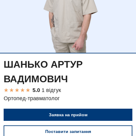
ШАНЬКО АРТУР
ВАДИМОВИЧ
★
★
★
★
★
★
★
★
★
★
1 вiдгук
Ортопед-травматолог
Заявка на прийом
Вакансії
Заходи БПР
Діагностика
Поставити запитання