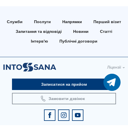
Для дітей
Служби
Послуги
Напрямки
Перший візит
Дитяча алергологія
Запитання та відповіді
Новини
Статті
Дитяча гастроентерологія
Інтерв'ю
Публічні договори
Дитяча гінекологія
Дитяча ендокринологія
Ліцензії
Дитяча кардіоревматологія
Дитяча неврологія
Записатися на прийом
Дитяча ортопедія і травматологія
Замовити дзвінок
Дитяча оториноларингологія
Дитяча офтальмологія
Дитяча урологія