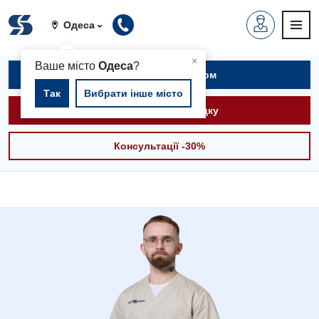
Одеса
▲
×
Ваше місто
Одеса
?
Записатися на прийом
Так
Вибрати інше місто
Викликати швидку
Консультації -30%