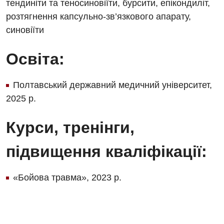
тендиніти та теносиновіїти, бурсити, епікондиліт,
Дієтологія
розтягнення капсульно-зв’язкового апарату,
Ендокринологія
синовіїти
Кардіологія
Освіта:
Кардіохірургія
Полтавський державний медичний університет,
Мамологія
2025 р.
Медична психологія
Курси, тренінги,
Неврологія
Нейрохірургія
підвищення кваліфікації:
Онкологічне відділлення
«Бойова травма», 2023 р.
Оториноларингологія
Офтальмологічне відділення