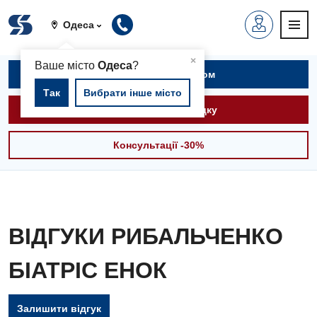
Одеса
▲
×
Ваше місто
Одеса
?
Записатися на прийом
Так
Вибрати інше місто
Викликати швидку
Консультації -30%
ВІДГУКИ РИБАЛЬЧЕНКО
БІАТРІС ЕНОК
Вакансії
Залишити відгук