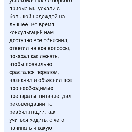
успокоил! После первого
Гінекологічне відділення
приема мы уехали с
Відео
Мамографія
Денний стаціонар
большой надеждой на
Декларування
Нейросонографія
лучшее. Во время
Діагностичне відділення
Лікування гострого інфаркту
консультаций нам
Рентгенографія
Ендоскопічне відділення
доступно все объяснил,
Національний скринінг здоров’я 40+
УЗД
ответил на все вопросы,
Онкологічне відділлення
показал как лежать,
Для дорослих
Українська
Офтальмологічне відділення
чтобы правильно
срастался перелом,
Російська
Акушерство і гінекологія
Педіатричне відділення
назначил и объяснил все
Алергологія, імунологія
Терапевтичне відділення
про необходимые
препараты, питание, дал
Андрологія
Травматологічне відділення
рекомендации по
Безоплатні послуги
Урологічне відділення
реабилитации, как
учиться ходить, с чего
Вакцинація
Хірургічне відділення
начинать и какую
Відділення інтенсивної терапії