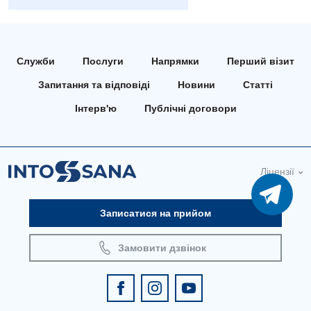
Медична психологія
Неврологія
Служби
Послуги
Напрямки
Перший візит
Нейрохірургія
Запитання та відповіді
Новини
Статті
Онкологічне відділлення
Інтерв'ю
Публічні договори
Оториноларингологія
Офтальмологічне відділення
Ліцензії
Педіатричне відділення
Записатися на прийом
Проктологія
Пульмонологія
Замовити дзвінок
Судинна хірургія
Терапевтичне відділення