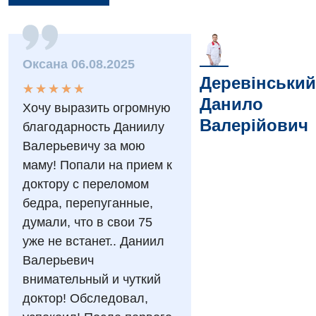
Оксана 06.08.2025
Деревінський
★
★
★
★
★
★
★
★
★
★
Данило
Хочу выразить огромную
Валерійович
благодарность Даниилу
Вакансії
Валерьевичу за мою
маму! Попали на прием к
Заходи БПР
Діагностика
доктору с переломом
Інтернатура
Ангіографічні дослідження
бедра, перепуганные,
Відділ госпіталізації
думали, что в свои 75
Безкоштовні операції
Діагностичне відділення
Відділення кардіосудинної патології та неврології
уже не встанет.. Даниил
Енциклопедія
Ендоскопічне відділення
Валерьевич
Відділення невідкладних станів
внимательный и чуткий
Програма лояльності
Комп’ютерна томографія
Відділення інтенсивної терапії
доктор! Обследовал,
Відгуки
Магнітно-резонансна томографія