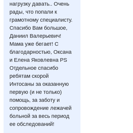
Швидка медична допомога
нагрузку давать.. Очень
рады, что попали к
Відділення кардіосудинної патології та неврології
грамотному специалисту.
Відділення невідкладних станів
Спасибо Вам большое,
Гастроентерологія
Даниил Валерьевич!
Мама уже бегает! С
Гінекологічне відділення
благодарностью, Оксана
Денний стаціонар
и Елена Яковлевна PS
Отдельное спасибо
Дерматовенерологія
ребятам скорой
Дієтологія
Интосаны за оказанную
первую (и не только)
Ендокринологія
помощь, за заботу и
Кардіологія
сопровождение лежачей
больной за весь период
Кардіохірургія
ее обследований!
Мамологія