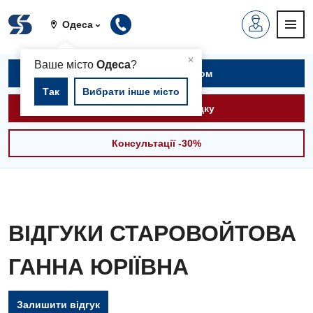
Одеса
▲
×
Ваше місто
Одеса
?
Записатися на прийом
Так
Вибрати інше місто
Викликати швидку
Консультації -30%
ВІДГУКИ СТАРОВОЙТОВА
ГАННА ЮРІЇВНА
Вакансії
Залишити відгук
Заходи БПР