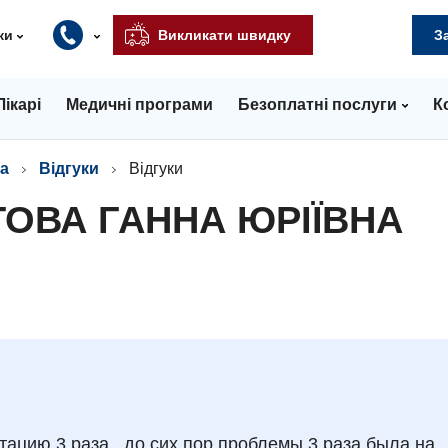
ки
Викликати швидку
З
Лікарі
Медичні програми
Безоплатні послуги
К
а
Відгуки
Відгуки
ТОВА ГАННА ЮРІЇВНА
тацию 3 раза , до сих пор проблемы 3 раза была на