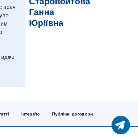
Старовойтова
с врач
Ганна
було
Юріївна
ним
о
е
, адже
атті
Інтерв'ю
Публічні договори