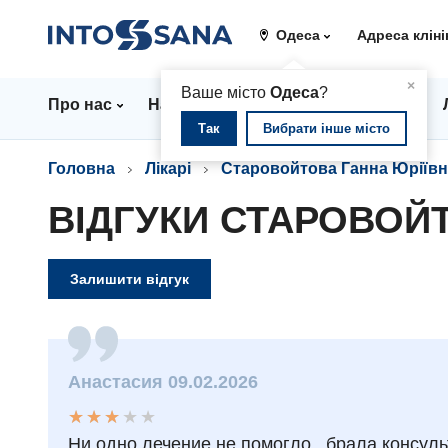
Одеса
Адреса кліні
▲
×
Ваше місто
Одеса
?
Про нас
Напрямки
Стаціонар
Ціни
Так
Вибрати інше місто
Головна
Лікарі
Старовойтова Ганна Юріївн
ВІДГУКИ СТАРОВОЙ
Залишити відгук
Анастасия 09.02.2026
★
★
★
★
★
★
★
★
★
★
Ни одно лечение не помогло , брала консуль