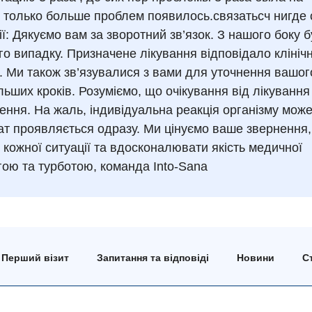
, только больше проблем появилось.связатьсч нигде 
ї: Дякуємо вам за зворотний зв’язок. З нашого боку 
о випадку. Призначене лікування відповідало клініч
 Ми також зв’язувалися з вами для уточнення вашог
ших кроків. Розуміємо, що очікування від лікування
ення. На жаль, індивідуальна реакція організму мож
ьтат проявляється одразу. Ми цінуємо ваше звернення
ожної ситуації та вдосконалювати якість медичної
гою та турботою, команда Into-Sana
Перший візит
Запитання та відповіді
Новини
Ст