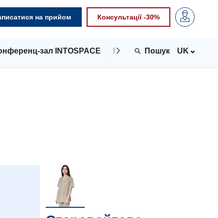
аписатися на прийом
Консультації -30%
онференц-зал INTOSPACE
Контакти
UK