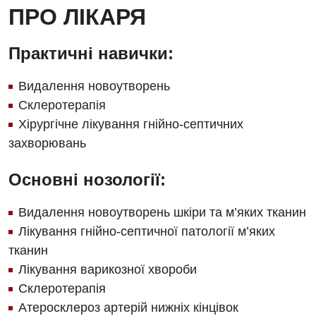
ПРО ЛІКАРЯ
Безоплатні послуги
Урологічне відділення
Вакцинація
Практичні навички:
Хірургічне відділення
Відділення інтенсивної терапії
Швидка медична допомога
Видалення новоутворень
Склеротерапія
Відділення кардіосудинної патології та неврології
Хірургічне лікування гнійно-септичних
Відділення невідкладних станів
захворювань
Гастроентерологія
Основні нозології:
Гінекологічне відділення
Видалення новоутворень шкіри та м’яких тканин
Денний стаціонар
Лікування гнійно-септичної патології м’яких
Дерматовенерологія
тканин
Лікування варикозної хвороби
Дієтологія
Склеротерапія
Ендокринологія
Атеросклероз артерій нижніх кінцівок