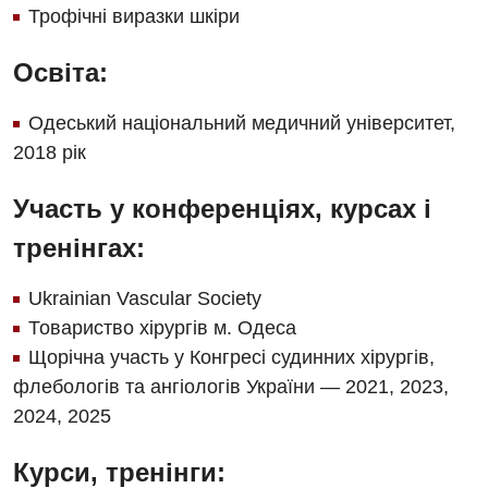
Трофічні виразки шкіри
Кардіологія
Кардіохірургія
Освіта:
Мамологія
Одеський національний медичний університет,
2018 рік
Медична психологія
Неврологія
Участь у конференціях, курсах і
Нейрохірургія
тренінгах:
Онкологічне відділлення
Ukrainian Vascular Society
Товариство хірургів м. Одеса
Оториноларингологія
Щорічна участь у Конгресі судинних хірургів,
Офтальмологічне відділення
флебологів та ангіологів України — 2021, 2023,
Педіатричне відділення
2024, 2025
Проктологія
Курси, тренінги: