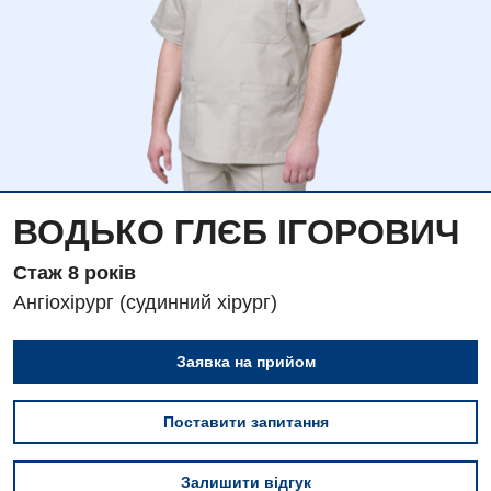
ВОДЬКО ГЛЄБ ІГОРОВИЧ
Стаж 8 рокiв
Ангіохірург (судинний хірург)
Вакансії
Заявка на прийом
Заходи БПР
Діагностика
Поставити запитання
Інтернатура
Ангіографічні дослідження
Відділ госпіталізації
Безкоштовні операції
Діагностичне відділення
Залишити відгук