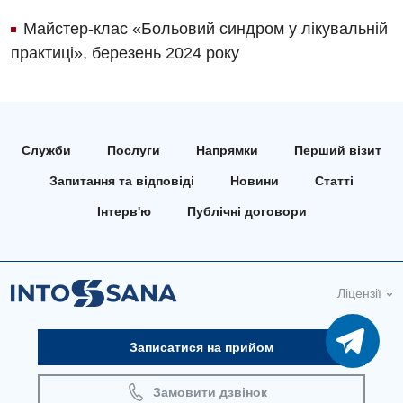
Пульмонологія
Майстер-клас «Больовий синдром у лікувальній
Судинна хірургія
практиці», березень 2024 року
Терапевтичне відділення
Терапія
Служби
Послуги
Напрямки
Перший візит
Травматологічне відділення
Запитання та відповіді
Новини
Статті
Травматологія і ортопедія
Інтерв'ю
Публічні договори
Урологічне відділення
Урологія
Ліцензії
Фізіотерапія
Хірургічне відділення
Записатися на прийом
Для дітей
Замовити дзвінок