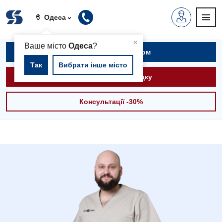
Одеса
▲
×
Ваше місто
Одеса
?
Записатися на прийом
Так
Вибрати інше місто
Викликати швидку
Консультації -30%