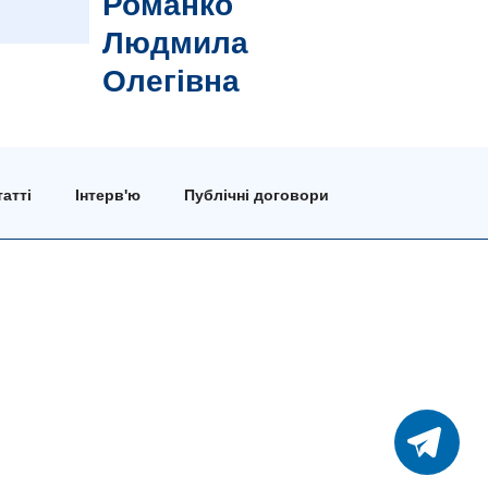
Романко
Людмила
Олегівна
атті
Інтерв'ю
Публічні договори