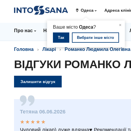
Одеса
Адреса кліні
▲
×
Ваше місто
Одеса
?
Про нас
Напрямки
Стаціонар
Ціни
Так
Вибрати інше місто
Головна
Лікарі
Романко Людмила Олегівна
ВІДГУКИ РОМАНКО 
Залишити відгук
Тетяна 06.06.2026
★
★
★
★
★
★
★
★
★
★
Чудовий лікар) дуже вдячна♥️ Рекомендації т