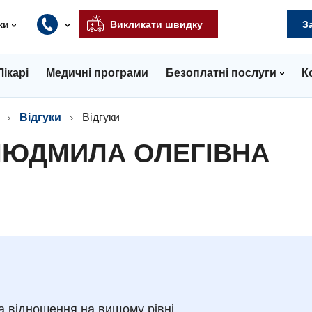
ки
Викликати швидку
З
Лікарі
Медичні програми
Безоплатні послуги
К
Відгуки
Відгуки
ЛЮДМИЛА ОЛЕГІВНА
а відношення на вищому рівні.