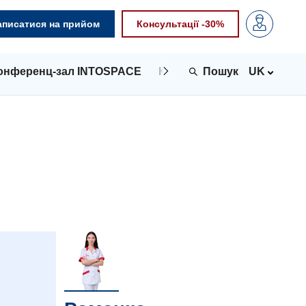
аписатися на прийом
Консультації -30%
онференц-зал INTOSPACE
Контакти
UK