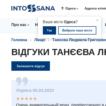
Одеса
Адреса кліні
▲
×
Ваше місто
Одеса
?
Про нас
Напрямки
Стаціонар
Ціни
Так
Вибрати інше місто
Головна
Лікарі
Танєєва Людмила Григорів
ВІДГУКИ ТАНЄЄВА 
Залишити відгук
Лариса 05.03.2023
★
★
★
★
★
★
★
★
★
★
Очень внимательный врач, профессионал в с