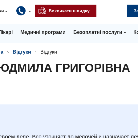
ки
Викликати швидку
З
Лікарі
Медичні програми
Безоплатні послуги
К
на
Відгуки
Відгуки
ЛЮДМИЛА ГРИГОРІВНА
воём деле. Все уточняет до мелочей и назначает ле