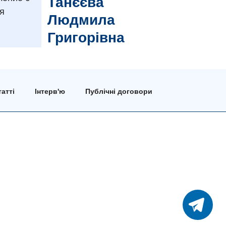
Танєєва
я
Людмила
Григорівна
атті
Інтерв'ю
Публічні договори