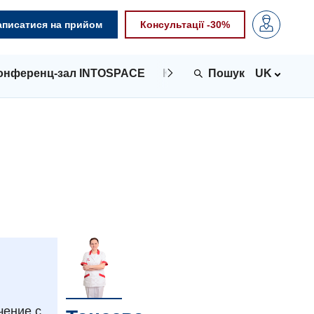
аписатися на прийом
Консультації -30%
онференц-зал INTOSPACE
Контакти
UK
чение с