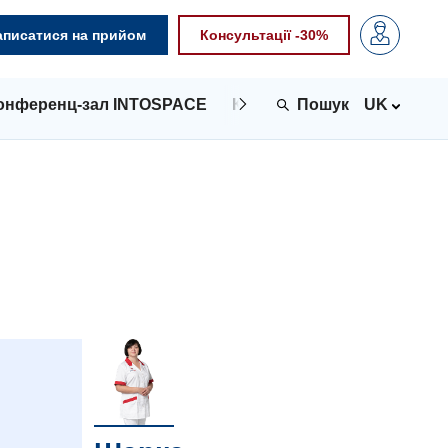
аписатися на прийом
Консультації -30%
онференц-зал INTOSPACE
Контакти
UK