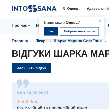
Одеса
Адреса кліні
▲
×
Ваше місто
Одеса
?
Про нас
Напрямки
Стаціонар
Ціни
Так
Вибрати інше місто
Головна
Лікарі
Шарка Марина Сергіївна
ВІДГУКИ ШАРКА МАР
Залишити відгук
Ігор 30.09.2025
★
★
★
★
★
★
★
★
★
★
Дуже чуйний та професійний лікар.