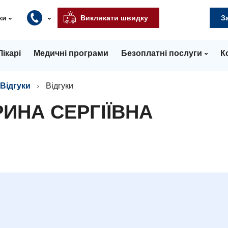
ки
Викликати швидку
З
Лікарі
Медичні програми
Безоплатні послуги
К
Відгуки
Відгуки
ИНА СЕРГІЇВНА