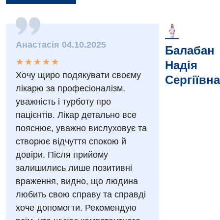
Вакансії
Заходи БПР
Діагностика
Анастасія 04.10.2025
Балабан
Інтернатура
Ангіографічні дослідження
★
★
★
★
★
★
★
★
★
★
Надія
Відділ госпіталізації
Безкоштовні операції
Хочу щиро подякувати своєму
Діагностичне відділення
Сергіївна
Відділення кардіосудинної патології та неврології
лікарю за професіоналізм,
Енциклопедія
Ендоскопічне відділення
уважність і турботу про
Відділення невідкладних станів
Програма лояльності
пацієнтів. Лікар детально все
Комп’ютерна томографія
Відділення інтенсивної терапії
пояснює, уважно вислуховує та
Відгуки
Магнітно-резонансна томографія
створює відчуття спокою й
Гінекологічне відділення
Відео
Мамографія
довіри. Після прийому
Денний стаціонар
Декларування
залишились лише позитивні
Нейросонографія
враження, видно, що людина
Діагностичне відділення
Лікування гострого інфаркту
Рентгенографія
любить свою справу та справді
Ендоскопічне відділення
Національний скринінг здоров’я 40+
хоче допомогти. Рекомендую
УЗД