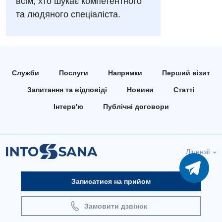
всім, хто шукає компетентного
Онкологічне відділлення
та людяного спеціаліста.
Для дорослих
Українська
Офтальмологічне відділення
Російська
Акушерство і гінекологія
Педіатричне відділення
Алергологія, імунологія
Терапевтичне відділення
Служби
Послуги
Напрямки
Перший візит
Андрологія
Травматологічне відділення
Запитання та відповіді
Новини
Статті
Безоплатні послуги
Урологічне відділення
Інтерв'ю
Публічні договори
Вакцинація
Хірургічне відділення
Відділення інтенсивної терапії
Швидка медична допомога
Ліцензії
Відділення кардіосудинної патології та неврології
Відділення невідкладних станів
Записатися на прийом
Гастроентерологія
Замовити дзвінок
Гінекологічне відділення