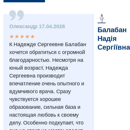
Вакансії
Олександр 17.04.2026
Балабан
Заходи БПР
Діагностика
★
★
★
★
★
★
★
★
★
★
Надія
К Надежде Сергеевне Балабан
Сергіївна
Інтернатура
Ангіографічні дослідження
хочется обратиться с огромной
Відділ госпіталізації
Безкоштовні операції
благодарностью. Несмотря на
Діагностичне відділення
Відділення кардіосудинної патології та неврології
юный возраст, Надежда
Енциклопедія
Ендоскопічне відділення
Сергеевна производит
Відділення невідкладних станів
Програма лояльності
Комп’ютерна томографія
впечатление очень опытного и
Відділення інтенсивної терапії
вдумчивого врача. Сразу
Відгуки
Магнітно-резонансна томографія
чувствуется хорошее
Гінекологічне відділення
Відео
Мамографія
образование, сильная база и
Денний стаціонар
Декларування
настоящая любовь к своему
Нейросонографія
делу. Особенно подкупает, что
Діагностичне відділення
Лікування гострого інфаркту
Рентгенографія