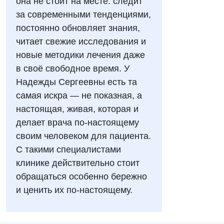
она не стоит на месте: следит
Ендоскопічне відділення
Національний скринінг здоров’я 40+
за современными тенденциями,
УЗД
постоянно обновляет знания,
Онкологічне відділлення
читает свежие исследования и
Для дорослих
Українська
Офтальмологічне відділення
новые методики лечения даже
Російська
Акушерство і гінекологія
в своё свободное время. У
Педіатричне відділення
Надежды Сергеевны есть та
Алергологія, імунологія
Терапевтичне відділення
самая искра — не показная, а
Андрологія
настоящая, живая, которая и
Травматологічне відділення
делает врача по-настоящему
Безоплатні послуги
Урологічне відділення
своим человеком для пациента.
Вакцинація
Хірургічне відділення
С такими специалистами
клинике действительно стоит
Відділення інтенсивної терапії
Швидка медична допомога
обращаться особенно бережно
Відділення кардіосудинної патології та неврології
и ценить их по-настоящему.
Відділення невідкладних станів