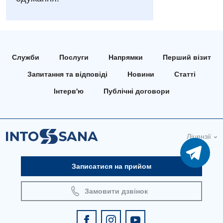
Медична психологія
Неврологія
Служби
Послуги
Напрямки
Перший візит
Нейрохірургія
Запитання та відповіді
Новини
Статті
Онкологічне відділлення
Інтерв'ю
Публічні договори
Оториноларингологія
Офтальмологічне відділення
Ліцензії
Педіатричне відділення
Проктологія
Записатися на прийом
Пульмонологія
Замовити дзвінок
Судинна хірургія
Терапевтичне відділення