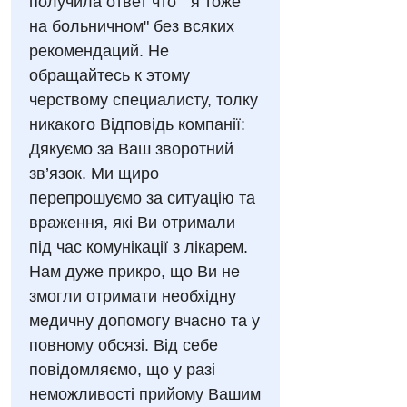
получила ответ что " я тоже
Гінекологічне відділення
на больничном" без всяких
Відео
Мамографія
рекомендаций. Не
Денний стаціонар
Декларування
Нейросонографія
обращайтесь к этому
Діагностичне відділення
Лікування гострого інфаркту
черствому специалисту, толку
Рентгенографія
никакого Відповідь компанії:
Ендоскопічне відділення
Національний скринінг здоров’я 40+
УЗД
Дякуємо за Ваш зворотний
Онкологічне відділлення
зв’язок. Ми щиро
Для дорослих
Українська
перепрошуємо за ситуацію та
Офтальмологічне відділення
враження, які Ви отримали
Російська
Акушерство і гінекологія
Педіатричне відділення
під час комунікації з лікарем.
Алергологія, імунологія
Терапевтичне відділення
Нам дуже прикро, що Ви не
змогли отримати необхідну
Андрологія
Травматологічне відділення
медичну допомогу вчасно та у
Безоплатні послуги
Урологічне відділення
повному обсязі. Від себе
повідомляємо, що у разі
Вакцинація
Хірургічне відділення
неможливості прийому Вашим