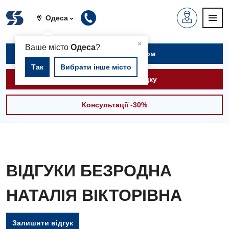
Одеса
▲
×
Ваше місто
Одеса
?
Записатися на прийом
Так
Вибрати інше місто
Викликати швидку
Консультації -30%
ВІДГУКИ БЕЗРОДНА
НАТАЛІЯ ВІКТОРІВНА
Залишити відгук