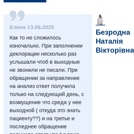
Елена 13.08.2025
Безродна
Как то не сложилось
Наталія
изночально. При заполнении
Вікторівна
деклорации несколько раз
Вакансії
услышали чтоб в выходные
не звонили не писали. При
Заходи БПР
Діагностика
обращении за направление
Інтернатура
Ангіографічні дослідження
на анализ ответ получила
Відділ госпіталізації
только на следующий день, с
Безкоштовні операції
Діагностичне відділення
возмущение что среда у нее
Відділення кардіосудинної патології та неврології
Енциклопедія
Ендоскопічне відділення
выходной ( откуда это знать
Відділення невідкладних станів
пациенту??) и на третье и
Програма лояльності
Комп’ютерна томографія
последнее обращение
Відділення інтенсивної терапії
Відгуки
Магнітно-резонансна томографія