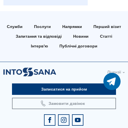
Для дорослих
Українська
Офтальмологічне відділення
Російська
Акушерство і гінекологія
Педіатричне відділення
Служби
Послуги
Напрямки
Перший візит
Алергологія, імунологія
Терапевтичне відділення
Запитання та відповіді
Новини
Статті
Андрологія
Травматологічне відділення
Інтерв'ю
Публічні договори
Безоплатні послуги
Урологічне відділення
Вакцинація
Хірургічне відділення
Ліцензії
Відділення інтенсивної терапії
Швидка медична допомога
Відділення кардіосудинної патології та неврології
Записатися на прийом
Відділення невідкладних станів
Замовити дзвінок
Гастроентерологія
Гінекологічне відділення