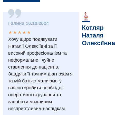
Вакансії
Заходи БПР
Діагностика
Галина 16.10.2024
Інтернатура
Котляр
Ангіографічні дослідження
Відділ госпіталізації
★
★
★
★
★
★
★
★
★
★
Наталя
Безкоштовні операції
Діагностичне відділення
Хочу щиро подякувати
Відділення кардіосудинної патології та неврології
Олексіївна
Наталії Олексіївні за її
Енциклопедія
Ендоскопічне відділення
Відділення невідкладних станів
високий професіоналізм та
Програма лояльності
Комп’ютерна томографія
неформальне і чуйне
Відділення інтенсивної терапії
ставлення до пацієнтів.
Відгуки
Магнітно-резонансна томографія
Гінекологічне відділення
Завдяки її точним діагнозам я
Відео
Мамографія
та мій батько мали змогу
Денний стаціонар
Декларування
вчасно зробити необхїдні
Нейросонографія
Діагностичне відділення
оперативні втручання та
Лікування гострого інфаркту
Рентгенографія
запобїгти можливим
Ендоскопічне відділення
Національний скринінг здоров’я 40+
несприятливим наслідкам.
УЗД
Онкологічне відділлення