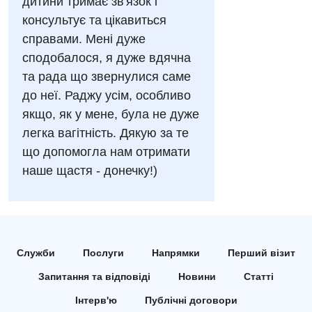
дитини тримає зв'язок і
Ендоскопічне відділення
Національний скринінг здоров’я 40+
консультує та цікавиться
УЗД
Онкологічне відділлення
справами. Мені дуже
Для дорослих
сподобалося, я дуже вдячна
Українська
Офтальмологічне відділення
та рада що звернулися саме
Російська
Акушерство і гінекологія
Педіатричне відділення
до неї. Раджу усім, особливо
якщо, як у мене, була не дуже
Алергологія, імунологія
Терапевтичне відділення
легка вагітність. Дякую за те
Андрологія
Травматологічне відділення
що допомогла нам отримати
Безоплатні послуги
наше щастя - донечку!)
Урологічне відділення
Вакцинація
Хірургічне відділення
Відділення інтенсивної терапії
Швидка медична допомога
Відділення кардіосудинної патології та неврології
Служби
Послуги
Напрямки
Перший візит
Запитання та відповіді
Новини
Статті
Відділення невідкладних станів
Інтерв'ю
Публічні договори
Гастроентерологія