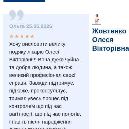
Вакансії
Ольга 25.05.2026
Жовтенко
Заходи БПР
Діагностика
★
★
★
★
★
★
★
★
★
★
Олеся
Хочу висловити велику
Інтернатура
Ангіографічні дослідження
Вікторівна
Відділ госпіталізації
подяку лікарю Олесі
Безкоштовні операції
Діагностичне відділення
Вікторівні!!! Вона дуже чуйна
Відділення кардіосудинної патології та неврології
та добра людина, а також
Енциклопедія
Ендоскопічне відділення
Відділення невідкладних станів
великий професіонал своєї
Програма лояльності
Комп’ютерна томографія
справи. Завжди підтримує,
Відділення інтенсивної терапії
підкаже, проконсультує,
Відгуки
Магнітно-резонансна томографія
Гінекологічне відділення
тримає увесь процес під
Відео
Мамографія
контролем що під час
Денний стаціонар
Декларування
вагітності, що під час пологів,
Нейросонографія
Діагностичне відділення
і навіть після народження
Лікування гострого інфаркту
Рентгенографія