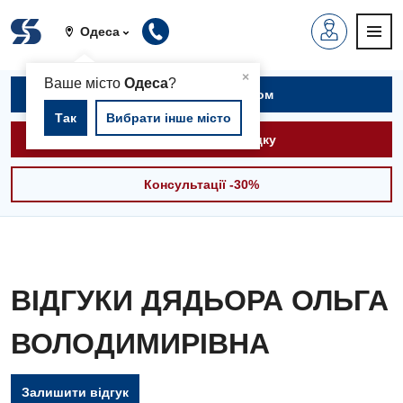
Одеса
▲
×
Ваше місто
Одеса
?
Записатися на прийом
Так
Вибрати інше місто
Викликати швидку
Консультації -30%
ВІДГУКИ ДЯДЬОРА ОЛЬГА
ВОЛОДИМИРІВНА
Залишити відгук