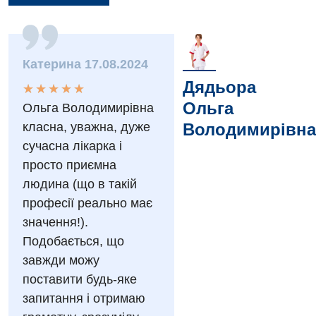
Катерина 17.08.2024
Вакансії
Дядьора
★
★
★
★
★
★
★
★
★
★
Заходи БПР
Діагностика
Ольга
Ольга Володимирівна
класна, уважна, дуже
Володимирівна
Інтернатура
Ангіографічні дослідження
сучасна лікарка і
Відділ госпіталізації
Безкоштовні операції
Діагностичне відділення
просто приємна
Відділення кардіосудинної патології та неврології
людина (що в такій
Енциклопедія
Ендоскопічне відділення
професії реально має
Відділення невідкладних станів
Програма лояльності
Комп’ютерна томографія
значення!).
Відділення інтенсивної терапії
Подобається, що
Відгуки
Магнітно-резонансна томографія
завжди можу
Гінекологічне відділення
Відео
Мамографія
поставити будь-яке
Денний стаціонар
Декларування
запитання і отримаю
Нейросонографія