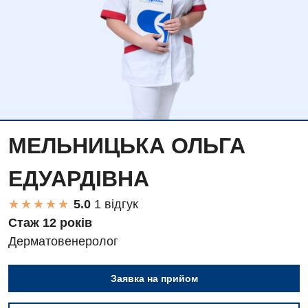
МЕЛЬНИЦЬКА ОЛЬГА
ЕДУАРДІВНА
★
★
★
★
★
★
★
★
★
★
1 вiдгук
Стаж 12 рокiв
Дерматовенеролог
Заявка на прийом