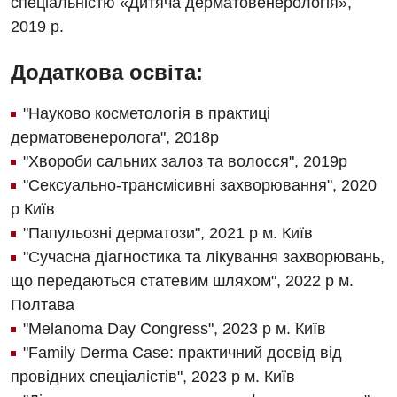
спеціальністю «Дитяча дерматовенерологія»,
Неврологія
2019 р.
Нейрохірургія
Додаткова освіта:
Онкологічне відділлення
"Науково косметологія в практиці
Оториноларингологія
дерматовенеролога", 2018р
"Хвороби сальних залоз та волосся", 2019р
Офтальмологічне відділення
"Сексуально-трансмісивні захворювання", 2020
Педіатричне відділення
р Київ
"Папульозні дерматози", 2021 р м. Київ
Проктологія
"Сучасна діагностика та лікування захворювань,
Пульмонологія
що передаються статевим шляхом", 2022 р м.
Полтава
Судинна хірургія
"Melanoma Day Congress", 2023 р м. Київ
Терапевтичне відділення
"Family Derma Case: практичний досвід від
провідних спеціалістів", 2023 р м. Київ
Терапія