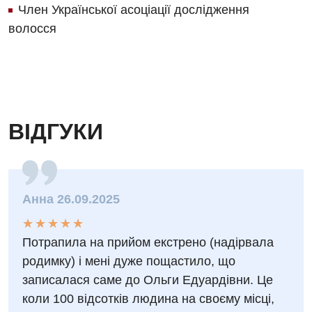
Член Української асоціації дослідження
Дитяча кардіоревматологія
волосся
Дитяча неврологія
Дитяча ортопедія і травматологія
Дитяча оториноларингологія
ВІДГУКИ
Дитяча офтальмологія
Дитяча урологія
Дитяча хірургія
Анна 26.09.2025
Педіатрія
★
★
★
★
★
★
★
★
★
★
Потрапила на прийом екстрено (надірвала
родимку) і мені дуже пощастило, що
записалася саме до Ольги Едуардівни. Це
коли 100 відсотків людина на своєму місці,