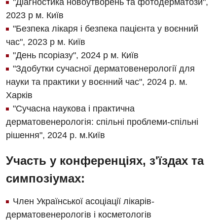
"Діагностика новоутворень та фотодерматози",
Травматологічне відділення
2023 р м. Київ
"Безпека лікаря і безпека пацієнта у воєнний
Травматологія і ортопедія
час", 2023 р м. Київ
Урологічне відділення
"День псоріазу", 2024 р м. Київ
"Здобутки сучасної дерматовенерології для
Урологія
науки та практики у воєнний час", 2024 р. м.
Фізіотерапія
Харків
Хірургічне відділення
"Сучасна наукова і практична
дерматовенерологія: спільні проблеми-спільні
Для дітей
рішення", 2024 р. м.Київ
Дитяча алергологія
Участь у конференціях, з'їздах та
Дитяча гастроентерологія
симпозіумах:
Дитяча гінекологія
Член Української асоціації лікарів-
Дитяча ендокринологія
дерматовенерологів і косметологів