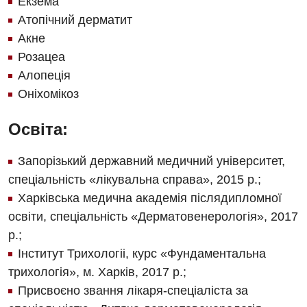
Екзема
Атопічний дерматит
Відділення невідкладних станів
Акне
Гастроентерологія
Розацеа
Алопеція
Гінекологічне відділення
Оніхомікоз
Денний стаціонар
Освіта:
Дерматовенерологія
Запорізький державний медичний університет,
Дієтологія
спеціальність «лікувальна справа», 2015 р.;
Ендокринологія
Харківська медична академія післядипломної
Кардіологія
освіти, спеціальність «Дерматовенерологія», 2017
р.;
Кардіохірургія
Інститут Трихологіі, курс «Фундаментальна
Мамологія
трихологія», м. Харків, 2017 р.;
Присвоєно звання лікаря-спеціаліста за
Медична психологія