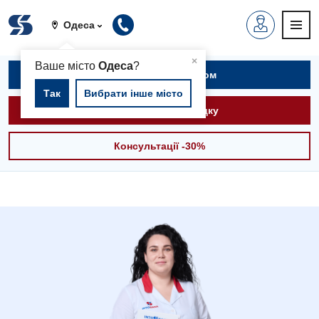
Одеса
▲
×
Ваше місто
Одеса
?
Записатися на прийом
Так
Вибрати інше місто
Викликати швидку
Консультації -30%