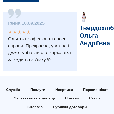
Заходи БПР
Діагностика
Інтернатура
Ангіографічні дослідження
Відділ госпіталізації
Ірина 10.09.2025
Безкоштовні операції
Твердохліб
Діагностичне відділення
Відділення кардіосудинної патології та неврології
★
★
★
★
★
★
★
★
★
★
Ольга
Енциклопедія
Ендоскопічне відділення
Ольга - професіонал своєї
Відділення невідкладних станів
Андріївна
справи. Прекрасна, уважна і
Програма лояльності
Комп’ютерна томографія
Відділення інтенсивної терапії
дуже турботлива лікарка, яка
Відгуки
Магнітно-резонансна томографія
завжди на звʼязку 🩷
Гінекологічне відділення
Відео
Мамографія
Денний стаціонар
Декларування
Нейросонографія
Діагностичне відділення
Лікування гострого інфаркту
Рентгенографія
Служби
Послуги
Напрямки
Перший візит
Ендоскопічне відділення
Національний скринінг здоров’я 40+
УЗД
Запитання та відповіді
Новини
Статті
Онкологічне відділлення
Інтерв'ю
Публічні договори
Для дорослих
Українська
Офтальмологічне відділення