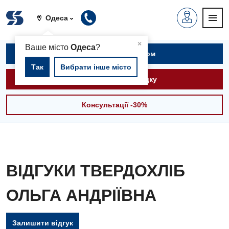
Одеса
▲
×
Ваше місто
Одеса
?
Записатися на прийом
Так
Вибрати інше місто
Викликати швидку
Консультації -30%
ВІДГУКИ ТВЕРДОХЛІБ
ОЛЬГА АНДРІЇВНА
Вакансії
Залишити відгук