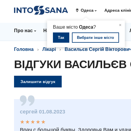
Одеса
Адреса кліні
▲
×
Ваше місто
Одеса
?
Про нас
Напрямки
Стаціонар
Ціни
Так
Вибрати інше місто
Головна
Лікарі
Васильєв Сергій Вікторови
ВІДГУКИ ВАСИЛЬЄВ 
Залишити відгук
сергей 01.08.2023
★
★
★
★
★
★
★
★
★
★
Врач с большой буквы. Здоровья Вам и удач