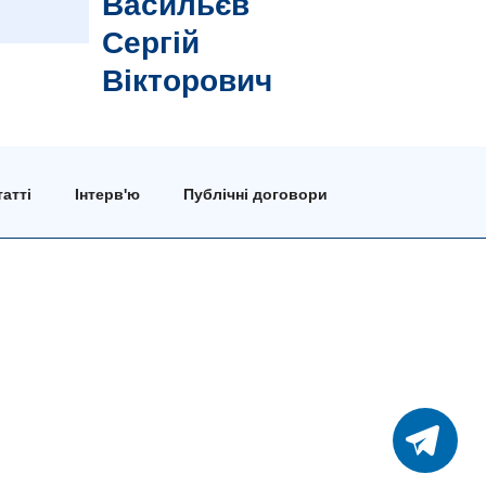
Васильєв
Сергій
Вікторович
атті
Інтерв'ю
Публічні договори