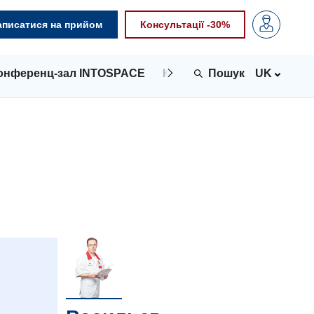
аписатися на прийом
Консультації -30%
онференц-зал INTOSPACE
Контакти
UK