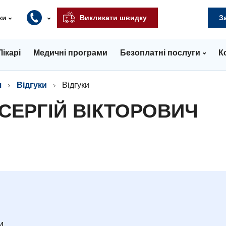
ки
Викликати швидку
З
Лікарі
Медичні програми
Безоплатні послуги
К
ч
Відгуки
Відгуки
СЕРГІЙ ВІКТОРОВИЧ
и.