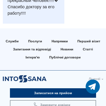
прекрасный человек!!!!!💖
Онкологічне відділлення
Спасибо доктору за его
Для дорослих
Українська
Офтальмологічне відділення
работу!!!!
Російська
Акушерство і гінекологія
Педіатричне відділення
Алергологія, імунологія
Терапевтичне відділення
Андрологія
Травматологічне відділення
Служби
Послуги
Напрямки
Перший візит
Безоплатні послуги
Запитання та відповіді
Новини
Статті
Урологічне відділення
Інтерв'ю
Публічні договори
Вакцинація
Хірургічне відділення
Відділення інтенсивної терапії
Швидка медична допомога
Відділення кардіосудинної патології та неврології
Ліцензії
Відділення невідкладних станів
Записатися на прийом
Гастроентерологія
Замовити дзвінок
Гінекологічне відділення