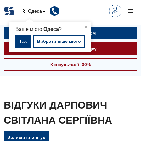
Одеса
▲
×
Ваше місто
Одеса
?
Записатися на прийом
Так
Вибрати інше місто
Викликати швидку
Консультації -30%
ВІДГУКИ ДАРПОВИЧ
СВІТЛАНА СЕРГІЇВНА
Вакансії
Залишити відгук