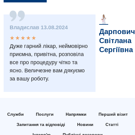
Заходи БПР
Діагностика
Інтернатура
Ангіографічні дослідження
Відділ госпіталізації
Владислав 13.08.2024
Дарпович
Безкоштовні операції
Діагностичне відділення
★
★
★
★
★
★
★
★
★
★
Відділення кардіосудинної патології та неврології
Світлана
Енциклопедія
Ендоскопічне відділення
Дуже гарний лікар, неймовірно
Сергіївна
Відділення невідкладних станів
приємна, привітна, розповіла
Програма лояльності
Комп’ютерна томографія
все про процедуру чітко та
Відділення інтенсивної терапії
Відгуки
Магнітно-резонансна томографія
ясно. Величезне вам дякуємо
Гінекологічне відділення
за вашу роботу.
Відео
Мамографія
Денний стаціонар
Декларування
Нейросонографія
Діагностичне відділення
Лікування гострого інфаркту
Рентгенографія
Ендоскопічне відділення
Національний скринінг здоров’я 40+
Служби
Послуги
Напрямки
Перший візит
УЗД
Онкологічне відділлення
Запитання та відповіді
Новини
Статті
Для дорослих
Українська
Інтерв'ю
Публічні договори