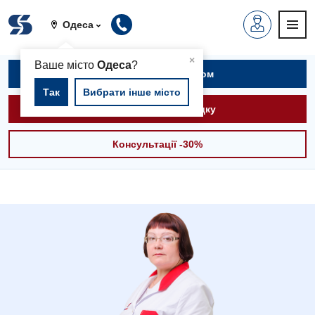
Одеса
▲
×
Ваше місто
Одеса
?
Записатися на прийом
Так
Вибрати інше місто
Викликати швидку
Консультації -30%