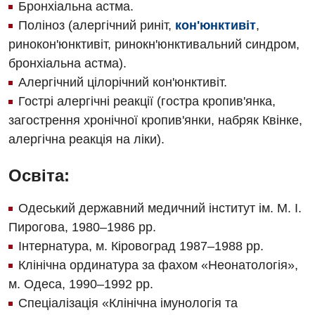
Денний стаціонар
Бронхіальна астма.
Поліноз (алергічний риніт,
кон'юнктивіт
,
Дерматовенерологія
ринокон'юнктивіт, ринокн'юнктивальний синдром,
Дієтологія
бронхіальна астма).
Алергічний цілорічний кон'юнктивіт.
Ендокринологія
Гострі алергічні реакції (гостра кропив'янка,
Кардіологія
загострення хронічної кропив'янки, набряк Квінке,
алергічна реакція на ліки).
Кардіохірургія
Мамологія
Освіта:
Медична психологія
Одеський державний медичний інститут ім. М. І.
Пирогова, 1980–1986 рр.
Неврологія
Інтернатура, м. Кіровоград 1987–1988 рр.
Нейрохірургія
Клінічна ординатура за фахом «Неонатологія»,
м. Одеса, 1990–1992 рр.
Онкологічне відділлення
Спеціалізація «Клінічна імунологія та
Оториноларингологія