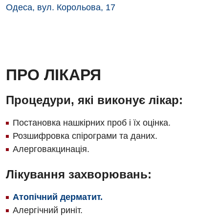
Для дорослих
Українська
Одеса, вул. Корольова, 17
Офтальмологічне відділення
Російська
Акушерство і гінекологія
Педіатричне відділення
Алергологія, імунологія
Терапевтичне відділення
Андрологія
Травматологічне відділення
ПРО ЛІКАРЯ
Безоплатні послуги
Урологічне відділення
Процедури, які виконує лікар:
Вакцинація
Хірургічне відділення
Постановка нашкірних проб і їх оцінка.
Відділення інтенсивної терапії
Швидка медична допомога
Розшифровка спірограми та даних.
Відділення кардіосудинної патології та неврології
Алерговакцинація.
Відділення невідкладних станів
Лікування захворювань:
Гастроентерологія
Атопічний дерматит.
Гінекологічне відділення
Алергічний риніт.