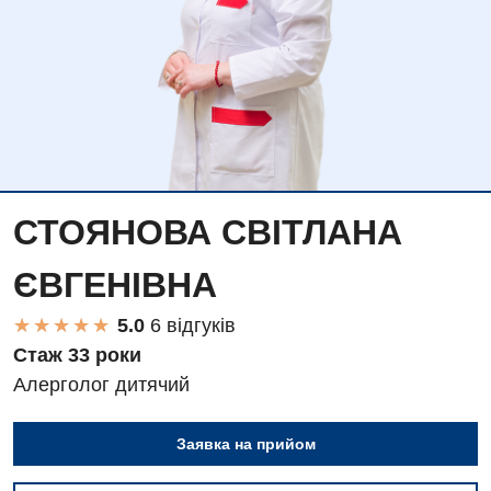
СТОЯНОВА СВІТЛАНА
ЄВГЕНІВНА
★
★
★
★
★
★
★
★
★
★
6 вiдгукiв
Стаж 33 роки
Алерголог дитячий
Заявка на прийом