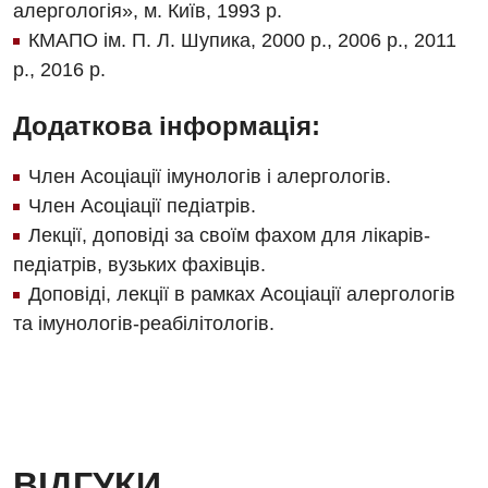
алергологія», м. Київ, 1993 р.
Офтальмологічне відділення
КМАПО ім. П. Л. Шупика, 2000 р., 2006 р., 2011
р., 2016 р.
Педіатричне відділення
Додаткова інформація:
Проктологія
Пульмонологія
Член Асоціації імунологів і алергологів.
Член Асоціації педіатрів.
Судинна хірургія
Лекції, доповіді за своїм фахом для лікарів-
Терапевтичне відділення
педіатрів, вузьких фахівців.
Доповіді, лекції в рамках Асоціації алергологів
Терапія
та імунологів-реабілітологів.
Травматологічне відділення
Травматологія і ортопедія
Урологічне відділення
Урологія
ВІДГУКИ