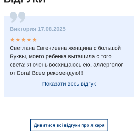
Фізіотерапія
Хірургічне відділення
Виктория 17.08.2025
Для дітей
★
★
★
★
★
★
★
★
★
★
Светлана Евгениевна женщина с большой
Дитяча алергологія
Буквы, моего ребенка вытащила с того
Дитяча гастроентерологія
света! Я очень восхищаюсь ею, аллерголог
от Бога! Всем рекомендую!!!
Дитяча гінекологія
Показати весь відгук
Дитяча ендокринологія
Дитяча кардіоревматологія
Дитяча неврологія
Дитяча ортопедія і травматологія
Дивитися всі відгуки про лікаря
Дитяча оториноларингологія