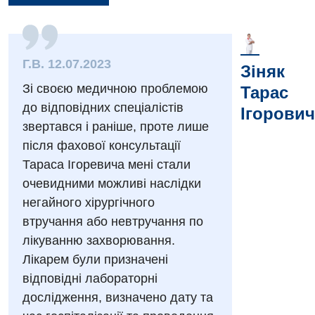
Вакансії
Г.В. 12.07.2023
Зіняк
Заходи БПР
Діагностика
Зі своєю медичною проблемою
Тарас
Інтернатура
Ангіографічні дослідження
до відповідних спеціалістів
Ігорович
Відділ госпіталізації
звертався і раніше, проте лише
Безкоштовні операції
Діагностичне відділення
після фахової консультації
Відділення кардіосудинної патології та неврології
Енциклопедія
Ендоскопічне відділення
Тараса Ігоревича мені стали
Відділення невідкладних станів
очевидними можливі наслідки
Програма лояльності
Комп’ютерна томографія
негайного хірургічного
Відділення інтенсивної терапії
Відгуки
Магнітно-резонансна томографія
втручання або невтручання по
Гінекологічне відділення
лікуванню захворювання.
Відео
Мамографія
Лікарем були призначені
Денний стаціонар
Декларування
Нейросонографія
відповідні лабораторні
Діагностичне відділення
Лікування гострого інфаркту
дослідження, визначено дату та
Рентгенографія