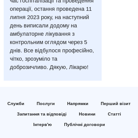
час госпіталізації та проведення
Ендоскопічне відділення
Національний скринінг здоров’я 40+
УЗД
операції, остання проведена 11
Онкологічне відділлення
липня 2023 року, на наступний
Для дорослих
Українська
день виписали додому на
Офтальмологічне відділення
амбулаторне лікування з
Російська
Акушерство і гінекологія
Педіатричне відділення
контрольним оглядом через 5
Алергологія, імунологія
Терапевтичне відділення
днів. Все відбулося професійно,
чітко, зрозуміло та
Андрологія
Травматологічне відділення
доброзичливо. Дякую, Лікарю!
Безоплатні послуги
Урологічне відділення
Вакцинація
Хірургічне відділення
Відділення інтенсивної терапії
Швидка медична допомога
Служби
Послуги
Напрямки
Перший візит
Відділення кардіосудинної патології та неврології
Запитання та відповіді
Новини
Статті
Відділення невідкладних станів
Інтерв'ю
Публічні договори
Гастроентерологія