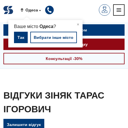
Одеса
▲
×
Ваше місто
Одеса
?
Записатися на прийом
Так
Вибрати інше місто
Викликати швидку
Консультації -30%
ВІДГУКИ ЗІНЯК ТАРАС
ІГОРОВИЧ
Залишити відгук