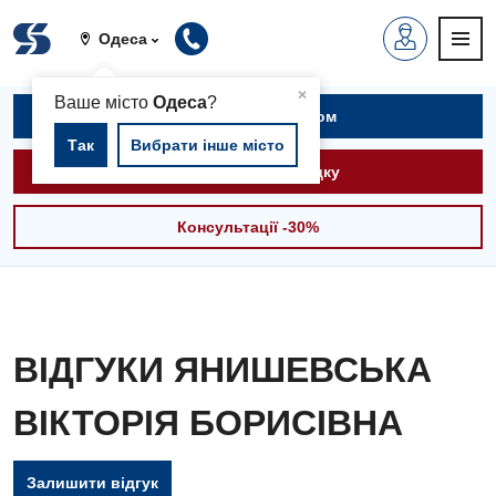
Одеса
▲
×
Ваше місто
Одеса
?
Записатися на прийом
Так
Вибрати інше місто
Викликати швидку
Консультації -30%
ВІДГУКИ ЯНИШЕВСЬКА
ВІКТОРІЯ БОРИСІВНА
Залишити відгук