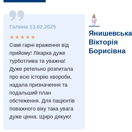
Вакансії
Заходи БПР
Діагностика
Галина 13.02.2025
Інтернатура
Ангіографічні дослідження
Янишевська
Відділ госпіталізації
★
★
★
★
★
★
★
★
★
★
Безкоштовні операції
Діагностичне відділення
Вікторія
Самі гарні враження від
Відділення кардіосудинної патології та неврології
Борисівна
Енциклопедія
Ендоскопічне відділення
прийому! Лікарка дуже
Відділення невідкладних станів
турботлива та уважна!
Програма лояльності
Комп’ютерна томографія
Дуже ретельно розпитала
Відділення інтенсивної терапії
Відгуки
Магнітно-резонансна томографія
про всю історію хвороби,
Гінекологічне відділення
надала призначення та
Відео
Мамографія
подальший план
Денний стаціонар
Декларування
Нейросонографія
обстеження. Для пацієнтів
Діагностичне відділення
Лікування гострого інфаркту
поважного віку така увага
Рентгенографія
дуже цінна. Щиро дякую!
Ендоскопічне відділення
Національний скринінг здоров’я 40+
УЗД
Онкологічне відділлення