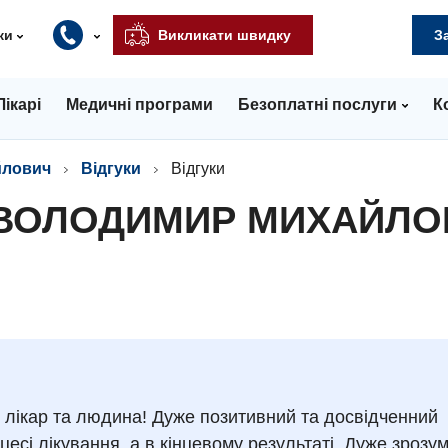
ки
Викликати швидку
З
Лікарі
Медичні програми
Безоплатні послуги
К
йлович
Відгуки
Відгуки
 ВОЛОДИМИР МИХАЙЛ
лікар та людина! Дуже позитивний та досвідченний
оцесі лікування, а в кінцевому результаті. Дуже зрозу