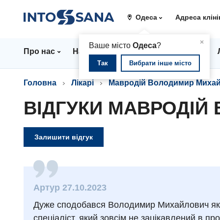
Одеса
Адреса кліні
▲
×
Ваше місто
Одеса
?
Про нас
Напрямки
Стаціонар
Ціни
Так
Вибрати інше місто
Головна
Лікарі
Мавродій Володимир Миха
ВІДГУКИ МАВРОДІЙ
Залишити відгук
Артур 27.10.2023
Дуже сподобався Володимир Михайлович як 
спеціаліст, який зовсім не зацікавлений в пр