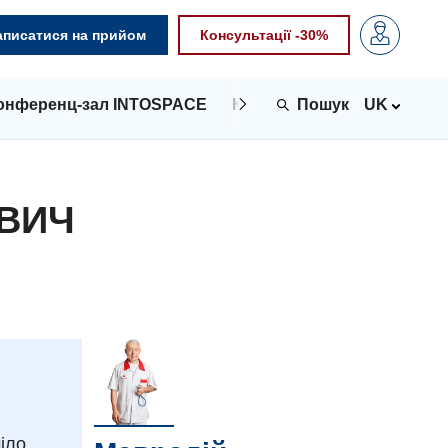
аписатися на прийом
Консультації -30%
онференц-зал INTOSPACE
Контакти
UK
ОВИЧ
міло