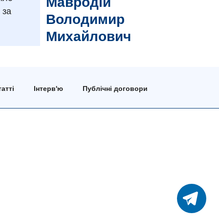
Мавродій
 за
Володимир
Михайлович
атті
Інтерв'ю
Публічні договори