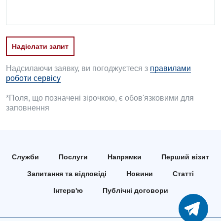
УЗД
Онкологічне відділлення
Для дорослих
Українська
Офтальмологічне відділення
Надіслати запит
Російська
Акушерство і гінекологія
Педіатричне відділення
Алергологія, імунологія
Надсилаючи заявку, ви погоджуєтеся з
правилами
Терапевтичне відділення
роботи сервісу
Андрологія
Травматологічне відділення
*Поля, що позначені зірочкою, є обов'язковими для
Безоплатні послуги
заповнення
Урологічне відділення
Вакцинація
Хірургічне відділення
Відділення інтенсивної терапії
Швидка медична допомога
Служби
Послуги
Напрямки
Перший візит
Відділення кардіосудинної патології та неврології
Запитання та відповіді
Новини
Статті
Відділення невідкладних станів
Інтерв'ю
Публічні договори
Гастроентерологія