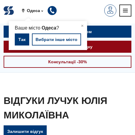
Одеса
▲
×
Ваше місто
Одеса
?
Записатися на прийом
Так
Вибрати інше місто
Викликати швидку
Консультації -30%
ВІДГУКИ ЛУЧУК ЮЛІЯ
МИКОЛАЇВНА
Залишити відгук