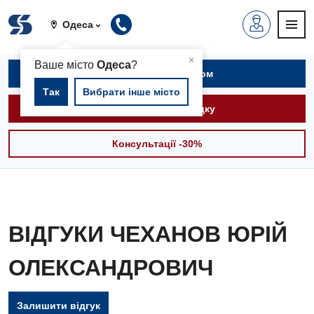
Одеса
▲
×
Ваше місто
Одеса
?
Записатися на прийом
Так
Вибрати інше місто
Викликати швидку
Консультації -30%
ВІДГУКИ ЧЕХАНОВ ЮРІЙ
ОЛЕКСАНДРОВИЧ
Вакансії
Залишити відгук