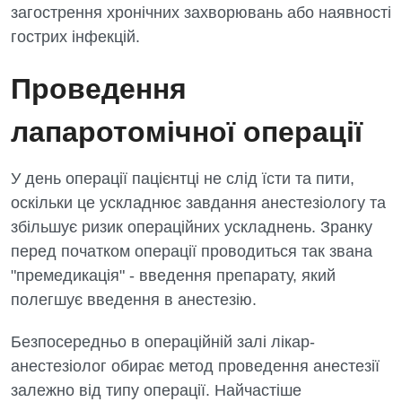
загострення хронічних захворювань або наявності
Оториноларингологія
гострих інфекцій.
Офтальмологічне відділення
Проведення
Педіатричне відділення
лапаротомічної операції
Проктологія
Пульмонологія
У день операції пацієнтці не слід їсти та пити,
Судинна хірургія
оскільки це ускладнює завдання анестезіологу та
збільшує ризик операційних ускладнень. Зранку
Терапевтичне відділення
перед початком операції проводиться так звана
Терапія
"премедикація" - введення препарату, який
полегшує введення в анестезію.
Травматологічне відділення
Травматологія і ортопедія
Безпосередньо в операційній залі лікар-
анестезіолог обирає метод проведення анестезії
Урологічне відділення
залежно від типу операції. Найчастіше