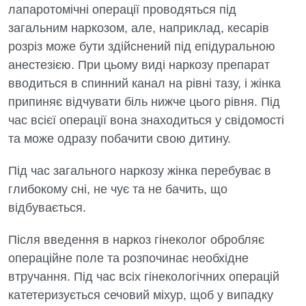
Урологія
лапаротомічні операції проводяться під
загальним наркозом, але, наприклад, кесарів
Фізіотерапія
розріз може бути здійснений під епідуральною
Хірургічне відділення
анестезією. При цьому виді наркозу препарат
вводиться в спинний канал на рівні тазу, і жінка
Для дітей
припиняє відчувати біль нижче цього рівня. Під
час всієї операції вона знаходиться у свідомості
Дитяча алергологія
та може одразу побачити свою дитину.
Дитяча гастроентерологія
Під час загального наркозу жінка перебуває в
Дитяча гінекологія
глибокому сні, не чує та не бачить, що
відбувається.
Дитяча ендокринологія
Дитяча кардіоревматологія
Після введення в наркоз гінеколог обробляє
операційне поле та розпочинає необхідне
Дитяча неврологія
втручання. Під час всіх гінекологічних операцій
Дитяча ортопедія і травматологія
катетеризується сечовий міхур, щоб у випадку