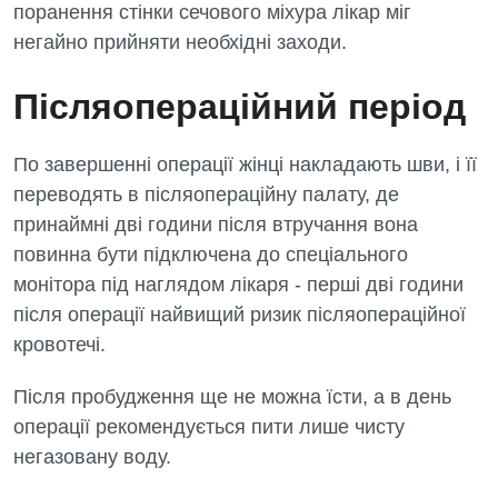
поранення стінки сечового міхура лікар міг
Дитяча оториноларингологія
негайно прийняти необхідні заходи.
Дитяча офтальмологія
Післяопераційний період
Дитяча урологія
Дитяча хірургія
По завершенні операції жінці накладають шви, і її
переводять в післяопераційну палату, де
Педіатрія
принаймні дві години після втручання вона
повинна бути підключена до спеціального
монітора під наглядом лікаря - перші дві години
після операції найвищий ризик післяопераційної
кровотечі.
Після пробудження ще не можна їсти, а в день
операції рекомендується пити лише чисту
негазовану воду.