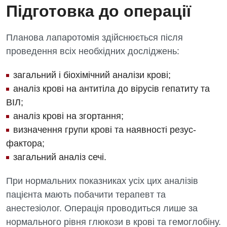
Підготовка до операції
Для дорослих
Українська
Офтальмологічне відділення
Планова лапаротомія здійснюється після
Російська
Акушерство і гінекологія
Педіатричне відділення
проведення всіх необхідних досліджень:
Алергологія, імунологія
Терапевтичне відділення
загальний і біохімічний аналізи крові;
Андрологія
Травматологічне відділення
аналіз крові на антитіла до вірусів гепатиту та
Безоплатні послуги
Урологічне відділення
ВІЛ;
аналіз крові на згортання;
Вакцинація
Хірургічне відділення
визначення групи крові та наявності резус-
Відділення інтенсивної терапії
Швидка медична допомога
фактора;
загальний аналіз сечі.
Відділення кардіосудинної патології та неврології
Відділення невідкладних станів
При нормальних показниках усіх цих аналізів
пацієнта мають побачити терапевт та
Гастроентерологія
анестезіолог. Операція проводиться лише за
Гінекологічне відділення
нормального рівня глюкози в крові та гемоглобіну.