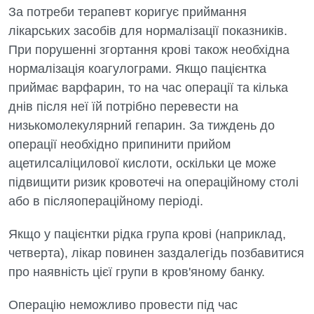
За потреби терапевт коригує приймання
Денний стаціонар
лікарських засобів для нормалізації показників.
Дерматовенерологія
При порушенні згортання крові також необхідна
нормалізація коагулограми. Якщо пацієнтка
Дієтологія
приймає варфарин, то на час операції та кілька
Ендокринологія
днів після неї їй потрібно перевести на
низькомолекулярний гепарин. За тиждень до
Кардіологія
операції необхідно припинити прийом
Кардіохірургія
ацетилсаліцилової кислоти, оскільки це може
підвищити ризик кровотечі на операційному столі
Мамологія
або в післяопераційному періоді.
Медична психологія
Якщо у пацієнтки рідка група крові (наприклад,
Неврологія
четверта), лікар повинен заздалегідь позбавитися
про наявність цієї групи в кров'яному банку.
Нейрохірургія
Онкологічне відділлення
Операцію неможливо провести під час