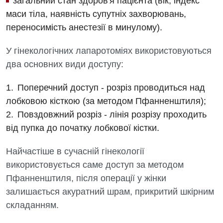
загальний стан здоров'я пацієнта (вік, індекс
Вакансії
маси тіла, наявність супутніх захворювань,
переносимість анестезії в минулому).
Заходи БПР
Діагностика
У гінекологічних лапаротоміях використовуються
Інтернатура
Ангіографічні дослідження
два основних види доступу:
Відділ госпіталізації
Безкоштовні операції
Діагностичне відділення
Відділення кардіосудинної патології та неврології
Поперечний доступ - розріз проводиться над
Енциклопедія
Ендоскопічне відділення
лобковою кісткою (за методом Пфанненштиля);
Відділення невідкладних станів
Програма лояльності
Повздовжний розріз - лінія розрізу проходить
Комп’ютерна томографія
Відділення інтенсивної терапії
від пупка до початку лобкової кістки.
Відгуки
Магнітно-резонансна томографія
Гінекологічне відділення
Найчастіше в сучасній гінекології
Відео
Мамографія
Денний стаціонар
використовується саме доступ за методом
Декларування
Нейросонографія
Пфанненштиля, після операції у жінки
Діагностичне відділення
Лікування гострого інфаркту
залишається акуратний шрам, прикритий шкірним
Рентгенографія
Ендоскопічне відділення
складанням.
Національний скринінг здоров’я 40+
УЗД
Онкологічне відділлення