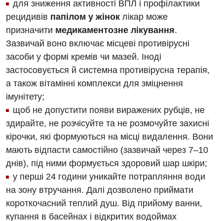
для зниження активності ВПЛ і профілактики
рецидивів
папілом у жінок
лікар може
призначити
медикаментозне лікування
.
Зазвичай воно включає місцеві противірусні
засоби у формі кремів чи мазей. Іноді
застосовується й системна противірусна терапія,
а також вітамінні комплекси для зміцнення
імунітету;
щоб не допустити появи виражених рубців, не
здирайте, не розчісуйте та не розмочуйте захисні
кірочки, які формуються на місці видалення. Вони
мають відпасти самостійно (зазвичай через 7–10
днів), під ними формується здоровий шар шкіри;
у перші 24 години уникайте потрапляння води
на зону втручання. Далі дозволено приймати
короткочасний теплий душ. Від прийому ванни,
купання в басейнах і відкритих водоймах