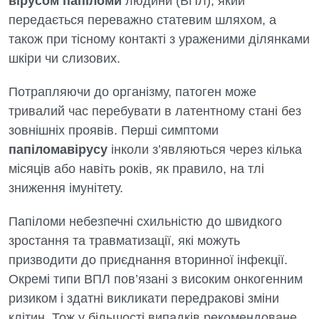
вірусом папіломи
людини (ВПЛ), який
передається переважно статевим шляхом, а
також при тісному контакті з ураженими ділянками
шкіри чи слизових.
Потрапляючи до організму, патоген може
тривалий час перебувати в латентному стані без
зовнішніх проявів. Перші симптоми
папіломавірусу
інколи з’являються через кілька
місяців або навіть років, як правило, на тлі
зниження імунітету.
Папіломи небезпечні схильністю до швидкого
зростання та травматизації, які можуть
призводити до приєднання вторинної інфекції.
Окремі типи ВПЛ пов’язані з високим онкогенним
ризиком і здатні викликати передракові зміни
клітин. Тож у більшості випадків рекомендоване