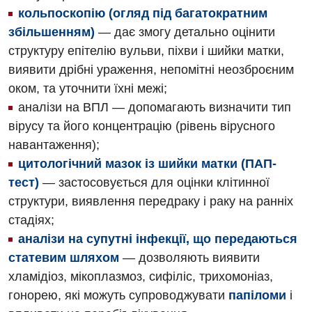
Дитяча кардіоревматологія
кольпоскопію (огляд під багатократним
Дитяча неврологія
збільшенням)
— дає змогу детально оцінити
структуру епітелію вульви, піхви і шийки матки,
Дитяча ортопедія і травматологія
виявити дрібні ураження, непомітні неозброєним
Дитяча оториноларингологія
оком, та уточнити їхні межі;
аналізи на ВПЛ — допомагають визначити тип
Дитяча офтальмологія
вірусу та його концентрацію (рівень вірусного
Дитяча урологія
навантаження);
цитологічний мазок із шийки матки (ПАП-
Дитяча хірургія
тест)
— застосовується для оцінки клітинної
Педіатрія
структури, виявлення передраку і раку на ранніх
стадіях;
аналізи на супутні інфекції, що передаються
статевим шляхом
— дозволяють виявити
хламідіоз, мікоплазмоз, сифіліс, трихомоніаз,
гонорею, які можуть супроводжувати
папіломи
і