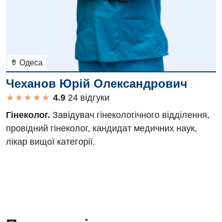
Одеса
Чеханов Юрій Олександрович
★
★
★
★
★
★
★
★
★
★
24 вiдгуки
Гінеколог.
Завідувач гінекологічного відділення,
провідний гінеколог, кандидат медичних наук,
лікар вищої категорії.