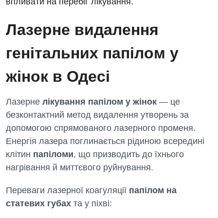
впливати на перебіг лікування.
Лазерне видалення
генітальних папілом у
жінок в Одесі
Лазерне
лікування папілом у жінок
— це
безконтактний метод видалення утворень за
допомогою спрямованого лазерного променя.
Енергія лазера поглинається рідиною всередині
клітин
папіломи
, що призводить до їхнього
нагрівання й миттєвого руйнування.
Переваги лазерної коагуляції
папілом на
статевих губах
та у піхві: