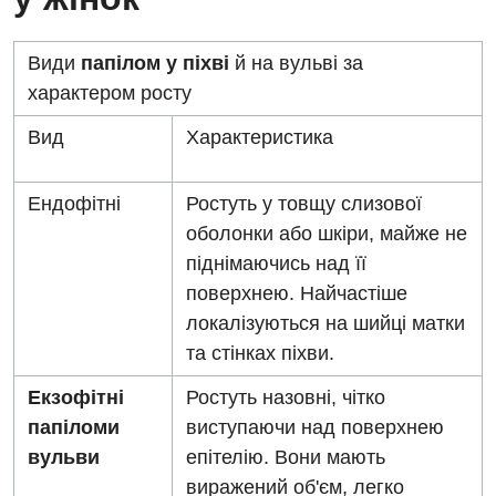
Нейросонографія
Діагностичне відділення
Лікування гострого інфаркту
Рентгенографія
Види
папілом у піхві
й на вульві за
Ендоскопічне відділення
Національний скринінг здоров’я 40+
характером росту
УЗД
Онкологічне відділлення
Вид
Характеристика
Для дорослих
Українська
Офтальмологічне відділення
Ендофітні
Ростуть у товщу слизової
Російська
Акушерство і гінекологія
Педіатричне відділення
оболонки або шкіри, майже не
Алергологія, імунологія
Терапевтичне відділення
піднімаючись над її
поверхнею. Найчастіше
Андрологія
Травматологічне відділення
локалізуються на шийці матки
Безоплатні послуги
Урологічне відділення
та стінках піхви.
Вакцинація
Хірургічне відділення
Екзофітні
Ростуть назовні, чітко
Відділення інтенсивної терапії
папіломи
виступаючи над поверхнею
Швидка медична допомога
вульви
епітелію. Вони мають
Відділення кардіосудинної патології та неврології
виражений об'єм, легко