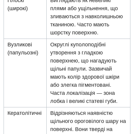
Плоскі
Виглядають як невеликі
Неврологія
(широкі)
плями або ущільнення, що
Нейрохірургія
зливаються з навколишньою
тканиною. Часто мають
Онкологічне відділлення
шорстку поверхню.
Оториноларингологія
Вузликові
Округлі куполоподібні
Офтальмологічне відділення
(папульозні)
утворення з гладкою
поверхнею, що нагадують
Педіатричне відділення
щільні папули. Зазвичай
Проктологія
мають колір здорової шкіри
або злегка пігментовані.
Пульмонологія
Часта локалізація — зона
Судинна хірургія
лобка і великі статеві губи.
Терапевтичне відділення
Кератолітичні
Відрізняються наявністю
щільного ороговілого шару на
Терапія
поверхні. Вони тверді на