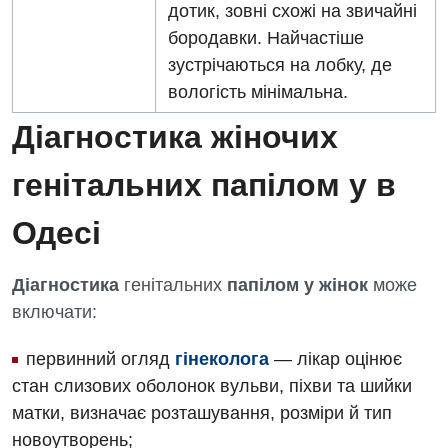
Травматологічне відділення
дотик, зовні схожі на звичайні
бородавки. Найчастіше
Травматологія і ортопедія
зустрічаються на лобку, де
Урологічне відділення
вологість мінімальна.
Урологія
Діагностика жіночих
Фізіотерапія
генітальних папілом у в
Хірургічне відділення
Одесі
Для дітей
Діагностика
генітальних
папілом у жінок
може
Дитяча алергологія
включати:
Дитяча гастроентерологія
первинний огляд
гінеколога
— лікар оцінює
Дитяча гінекологія
стан слизових оболонок вульви, піхви та шийки
матки, визначає розташування, розміри й тип
Дитяча ендокринологія
новоутворень;