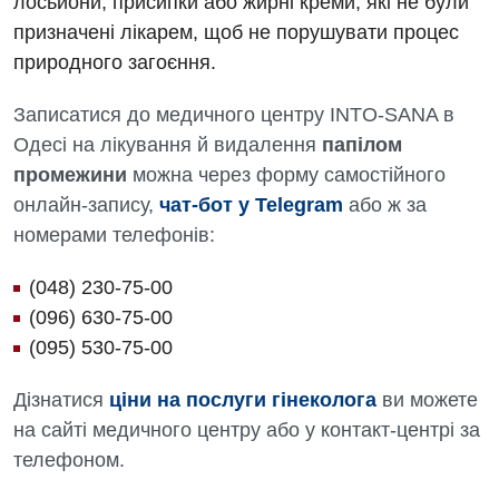
лосьйони, присипки або жирні креми, які не були
призначені лікарем, щоб не порушувати процес
природного загоєння.
Записатися до медичного центру INTO-SANA в
Одесі на лікування й видалення
папілом
промежини
можна через форму самостійного
онлайн-запису,
чат-бот у Telegram
або ж за
номерами телефонів:
(048) 230-75-00
(096) 630-75-00
(095) 530-75-00
Дізнатися
ціни на послуги гінеколога
ви можете
на сайті медичного центру або у контакт-центрі за
телефоном.