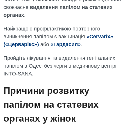
своєчасне
видалення папілом на статевих
органах
.
Найкращою профілактикою повторного
виникнення папілом є вакцинація
«Cervarix»
(«Церварікс»)
або
«Гардасил»
.
Пройдіть лікування та видалення генітальних
папілом в Одесі без черги в медичному центрі
INTO-SANA.
Причини розвитку
папілом на статевих
органах у жінок