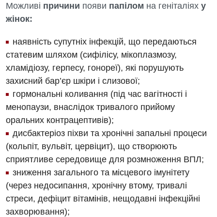
Можливі
причини
появи
папілом
на геніталіях
у
жінок:
наявність супутніх інфекцій, що передаються
статевим шляхом (сифілісу, мікоплазмозу,
хламідіозу, герпесу, гонореї), які порушують
захисний бар’єр шкіри і слизової;
гормональні коливання (під час вагітності і
менопаузи, внаслідок тривалого прийому
оральних контрацептивів);
дисбактеріоз піхви та хронічні запальні процеси
(кольпіт, вульвіт, цервіцит), що створюють
сприятливе середовище для розмноження ВПЛ;
зниження загального та місцевого імунітету
(через недосипання, хронічну втому, тривалі
стреси, дефіцит вітамінів, нещодавні інфекційні
захворювання);