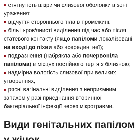
стягнутість шкіри чи слизової оболонки в зоні
ураження;
відчуття стороннього тіла в промежині;
біль і кров'янисті виділення під час або після
статевого контакту (якщо
папіломи
локалізовані
Вакансії
на вході до піхви
або всередині неї);
Заходи БПР
Діагностика
подразнення (набрякла або
почервоніла
папілома
) в місцях постійного тертя з білизною;
Інтернатура
Ангіографічні дослідження
надмірна вологість слизової при великих
Відділ госпіталізації
Безкоштовні операції
утвореннях;
Діагностичне відділення
Відділення кардіосудинної патології та неврології
рясні вагінальні виділення з неприємним
Енциклопедія
Ендоскопічне відділення
запахом у разі приєднання вторинної
Відділення невідкладних станів
Програма лояльності
Комп’ютерна томографія
бактеріальної інфекції через мікротравми.
Відділення інтенсивної терапії
Відгуки
Магнітно-резонансна томографія
Види генітальних папілом
Гінекологічне відділення
Відео
Мамографія
у жінок
Денний стаціонар
Декларування