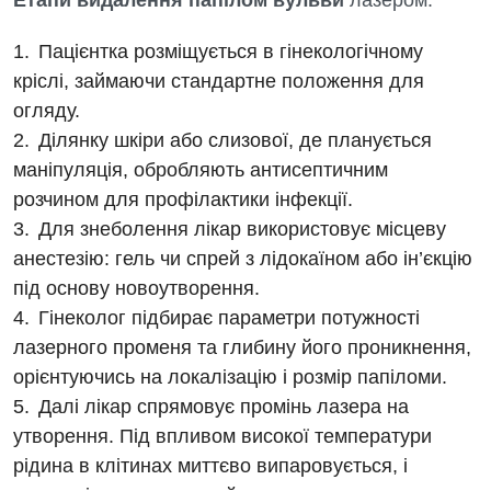
Етапи видалення папілом вульви
лазером:
Пацієнтка розміщується в гінекологічному
кріслі, займаючи стандартне положення для
огляду.
Ділянку шкіри або слизової, де планується
маніпуляція, обробляють антисептичним
розчином для профілактики інфекції.
Для знеболення лікар використовує місцеву
анестезію: гель чи спрей з лідокаїном або ін’єкцію
під основу новоутворення.
Гінеколог підбирає параметри потужності
лазерного променя та глибину його проникнення,
орієнтуючись на локалізацію і розмір папіломи.
Далі лікар спрямовує промінь лазера на
утворення. Під впливом високої температури
рідина в клітинах миттєво випаровується, і