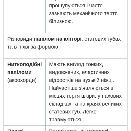
Відділення невідкладних станів
прощупуються і часто
зазнають механічного тертя
Гастроентерологія
білизною.
Гінекологічне відділення
Різновиди
папілом на кліторі
, статевих губах
Денний стаціонар
та в піхві за формою
Дерматовенерологія
Дієтологія
Ниткоподібні
Мають вигляд тонких,
папіломи
видовжених, еластичних
Ендокринологія
(акрохорди)
відростків на вузькій ніжці.
Кардіологія
Найчастіше з’являються в
місцях тертя шкіри: у пахових
Кардіохірургія
складках та на краях великих
Мамологія
статевих губ. Легко
травмуються.
Медична психологія